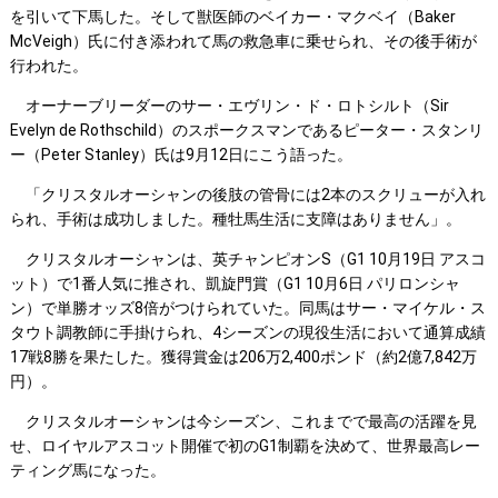
を引いて下馬した。そして獣医師のベイカー・マクベイ（Baker
McVeigh）氏に付き添われて馬の救急車に乗せられ、その後手術が
行われた。
オーナーブリーダーのサー・エヴリン・ド・ロトシルト（Sir
Evelyn de Rothschild）のスポークスマンであるピーター・スタンリ
ー（Peter Stanley）氏は9月12日にこう語った。
「クリスタルオーシャンの後肢の管骨には2本のスクリューが入れ
られ、手術は成功しました。種牡馬生活に支障はありません」。
クリスタルオーシャンは、英チャンピオンS（G1 10月19日 アスコ
ット）で1番人気に推され、凱旋門賞（G1 10月6日 パリロンシャ
ン）で単勝オッズ8倍がつけられていた。同馬はサー・マイケル・ス
タウト調教師に手掛けられ、4シーズンの現役生活において通算成績
17戦8勝を果たした。獲得賞金は206万2,400ポンド（約2億7,842万
円）。
クリスタルオーシャンは今シーズン、これまでで最高の活躍を見
せ、ロイヤルアスコット開催で初のG1制覇を決めて、世界最高レー
ティング馬になった。