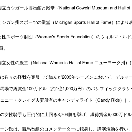
国立カウガール博物館と殿堂（National Cowgirl Museum and Hal
ミシガン州スポーツの殿堂（Michigan Sports Hall of Fame）によ
女性スポーツ財団（Woman's Sports Foundation）のウィルマ・ルドル
受賞。
国立女性の殿堂（National Women's Hall of Fame ニューヨーク
数々の怪我を克服して臨んだ2003年シーズンにおいて、デルマ
馬場で総賞金100万ドル（約1億1,000万円）のパシフィッククラ
ェニー・クレイグ夫妻所有のキャンディライド（Candy Ride）］
女性騎手も圧倒的に上回る3,704勝を挙げ、獲得賞金9,000万ド
ーン氏は、競馬番組のコメンテーターに転身し、講演活動を行い、