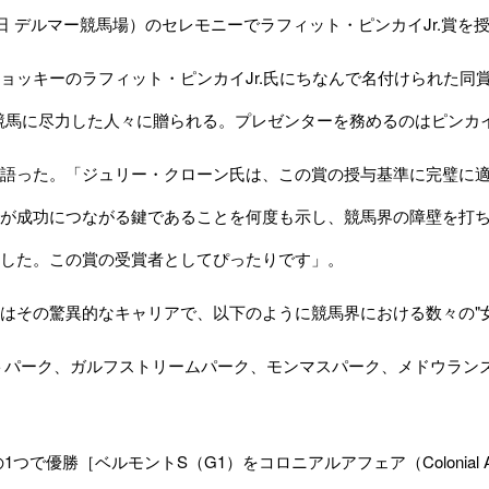
7日 デルマー競馬場）のセレモニーでラフィット・ピンカイJr.賞を
ッキーのラフィット・ピンカイJr.氏にちなんで名付けられた同
競馬に尽力した人々に贈られる。プレゼンターを務めるのはピンカイ
語った。「ジュリー・クローン氏は、この賞の授与基準に完璧に適
が成功につながる鍵であることを何度も示し、競馬界の障壁を打
した。この賞の受賞者としてぴったりです」。
その驚異的なキャリアで、以下のように競馬界における数々の"女
トパーク、ガルフストリームパーク、モンマスパーク、メドウラン
1つで優勝［ベルモントS（G1）をコロニアルアフェア（Colonial Af