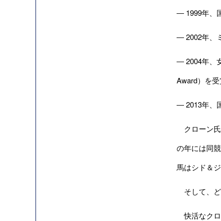
― 1999年、
― 2002年、
― 2004年、
Award）を
― 2013年、
クローン氏は
の年には同競
馬はシド＆ジ
そして、どの
快活なクロ