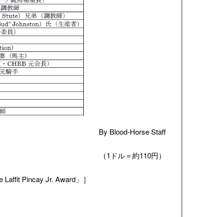
By Blood-Horse Staff
（1ドル＝約110円）
Laffit Pincay Jr. Award」］