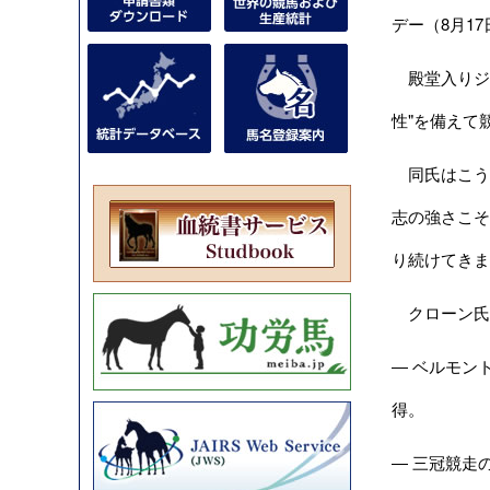
デー（8月1
殿堂入りジョ
性"を備えて
同氏はこう
志の強さこそ
り続けてきま
クローン氏は
― ベルモン
得。
― 三冠競走の