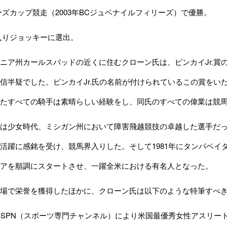
ーズカップ競走（2003年BCジュベナイルフィリーズ）で優勝。
入りジョッキーに選出。
ア州カールスバッドの近くに住むクローン氏は、ピンカイJr.賞
信半疑でした。ピンカイJr.氏の名前が付けられているこの賞をいた
たすべての騎手は素晴らしい経験をし、同氏のすべての偉業は競
は少女時代、ミシガン州において障害飛越競技の卓越した選手だっ
活躍に感銘を受け、競馬界入りした。そして1981年にタンパベイ
アを順調にスタートさせ、一躍全米における有名人となった。
場で栄誉を獲得したほかに、クローン氏は以下のような特筆すべき
年、ESPN（スポーツ専門チャンネル）により米国最優秀女性アスリー