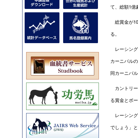
て、総額1億
総賞金が10
る。
レーシングヴィ
カーニバルの
同カーニバル
カントリー
る賞金とボー
レーシング
でしょう」と