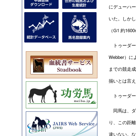
にデューハー
いた。しかし
（G1 約1
トゥーダーンホ
Webber
までの競走成
揃いとは言え
トゥーダー
同馬は、ダー
り、この距離
違いない。な