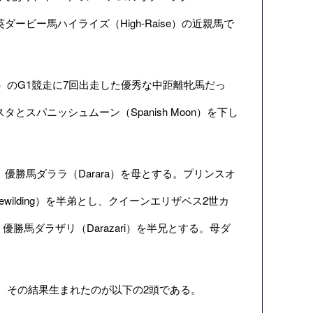
ダービー馬ハイライズ（High-Raise）の近親馬で
0m）のG1競走に7回出走した優秀な中距離牝馬だっ
スパニッシュムーン（Spanish Moon）を下し
勝馬ダララ（Darara）を母とする。プリンスオ
ilding）を半弟とし、クイーンエリザベス2世カ
）優勝馬ダラザリ（Darazari）を半兄とする。母ダ
。その結果生まれたのが以下の2頭である。