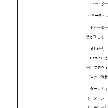
・ ソーミダー
・ ラーティダ
トゥーダー
散が生じるこ
それゆえ、
（Darai
円）でデヴィ
ゴスデン調教
ダーレミは
ォーターシップ
オ）を出産し