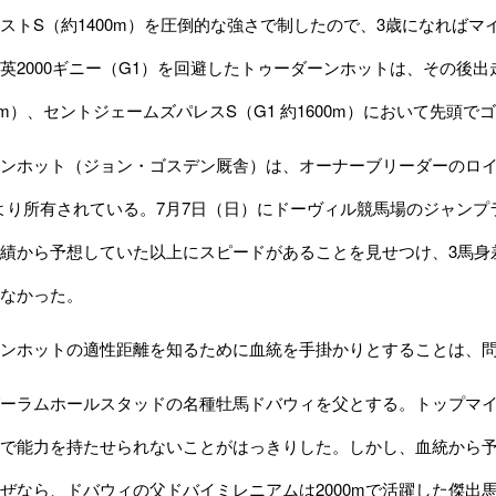
ストS（約1400m）を圧倒的な強さで制したので、3歳になれば
英2000ギニー（G1）を回避したトゥーダーンホットは、その後出走し
600m）、セントジェームズパレスS（G1 約1600m）において先
ット（ジョン・ゴスデン厩舎）は、オーナーブリーダーのロイド・ウェバー
）により所有されている。7月7日（日）にドーヴィル競馬場のジャンプラ
績から予想していた以上にスピードがあることを見せつけ、3馬身
なかった。
ンホットの適性距離を知るために血統を手掛かりとすることは、問
ラムホールスタッドの名種牡馬ドバウィを父とする。トップマイ
で能力を持たせられないことがはっきりした。しかし、血統から
ぜなら、ドバウィの父ドバイミレニアムは2000mで活躍した傑出