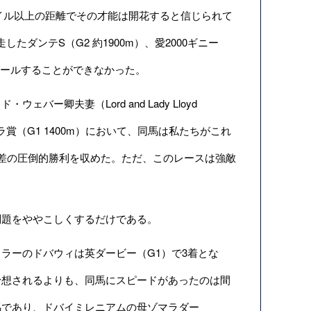
マイル以上の距離でその才能は開花すると信じられて
たダンテS（G2 約1900m）、愛2000ギニー
頭でゴールすることができなかった。
卿夫妻（Lord and Lady Lloyd
賞（G1 1400m）において、同馬は私たちがこれ
差の圧倒的勝利を収めた。ただ、このレースは強敵
題をややこしくするだけである。
ラーのドバウィは英ダービー（G1）で3着とな
予想されるよりも、同馬にスピードがあったのは間
馬であり、ドバイミレニアムの母ゾマラダー