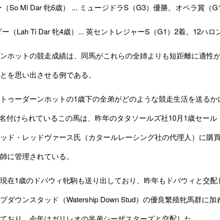
（So Mi Dar 牝6歳） ... ミュージドラS（G3）優勝。オペラ賞
ー（Lah Ti Dar 牝4歳）... 英セントレジャーS（G1）2着。12ハ
ンホットの競走成績は、同馬がこれらの全姉よりも短距離に適性が
とを思い出させる例である。
トゥーダーンホットの1歳下の全弟がどのような競走生活を送るか
n）と名付けられているこの馬は、昨年のタタソールズ社10月1歳セール・
ッド・レッドヴァース氏（カタールレーシング社の代理人）に購
師に管理されている。
現在1歳のドバウィ牝駒も送り出しており、昨年もドバウィと交配
ダウンスタッド（Watership Down Stud）の優良繁殖牝馬
ており、今年はガリレオの半弟シーザスターズと交配した。