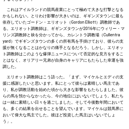
これはアイルランドの競馬産業にとって極めて大きな打撃となる
かもしれない。とりわけ影響が大きいのは、ギギンズタウンに最も
依存していたゴードン・エリオット（Gordon Elliott）調教師であ
る。エリオット調教師は、ギギンズタウンが2016年にウィリー・マ
リンズ調教師と袂を分かってから、カレントラ調教場（Cullentra
yard）でギギンズタウンの多くの所有馬を手掛けており、彼らの支
援が無くなることはかなりの痛手となるだろう。しかし、エリオッ
ト調教師はこのような爆弾ニュースについて否定的な見方をするこ
とはなく、オリアリー兄弟が自身のキャリアにもたらした幸運を強
調した。
エリオット調教師はこう語った。「まず、マイケルとエディの支
援に感謝したいと思います。私にとって彼らは素晴しい馬主であ
り、私が調教活動を始めた頃から大きな影響をもたらしました。彼
らの馬を預からなかったら、今の地位にはいないでしょう。私たち
は一緒に素晴しい日々を過ごしました。そして今後数年間において
も、多くの結果を出せることを望んでいます。マイケルは競馬界に
おいて偉大な馬主でした。彼ほど投資した馬主はいないでしょ
う」。