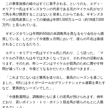
この事業規模の縮小はすぐに着手される。というのも、エディ・
オリアリー氏はギギンズタウンの代表である兄のマイケル氏がセリ
で馬を再び購買することはないと発表したからである。ギギンズタ
ウンの競馬産業にとっての価値は年間1,500万ユーロ（約18億7,500
万円）と見られている。
ギギンズタウンは年間約50頭の未調教馬を異なるセリ会社から購
買している。したがって今後数ヵ月間において、彼らの不在は痛感
されることになるだろう。
エディ・オリアリー氏はマイケル氏に代わり、こう語った。「マ
イケルの子供たちは今では大きくなっており、それぞれの活動があ
ります。そのため、昨シーズンはマイケルが競馬のために費やす時
間が減っていき、今後どうなるかだいたい見当がつきます」。
「これまでにないほど勝馬を送り出し、最高のシーズンを過ごし
ました。4月にはタイガーロールがグランドナショナル連覇を果たす
など、驚異的なシーズンでした」。
「今後数週間は、調教師たちに多くの若馬が預けられます。例年
どおり、若いポイント・トゥ・ポイント競走馬が彼らのもとに入厩
するでしょう」。