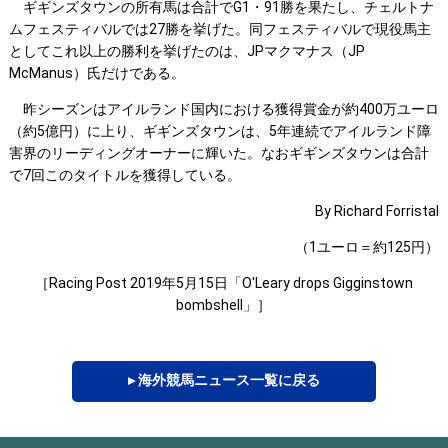
ギギンズタウンの所有馬は合計でG1・91勝を果たし、チェルトナ
ムフェスティバルでは27勝を挙げた。同フェスティバルで現役馬主
としてこれ以上の勝利を挙げたのは、JPマクマナス（JP
McManus）氏だけである。
昨シーズンはアイルランド国内における獲得賞金が約400万ユーロ
（約5億円）に上り、ギギンズタウンは、5年連続でアイルランド障
害界のリーディングオーナーに輝いた。なおギギンズタウンは合計
で7回このタイトルを獲得している。
By Richard Forristal
（1ユーロ＝約125円）
［Racing Post 2019年5月15日「O'Leary drops Gigginstown
bombshell」］
▸ 海外競馬ニュース一覧に戻る