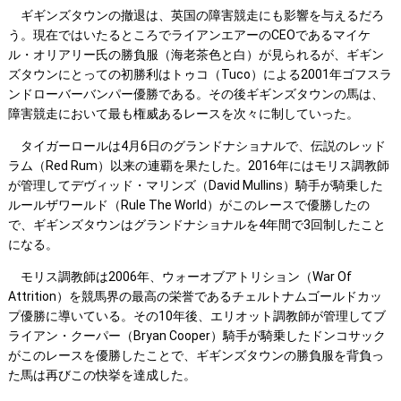
ギギンズタウンの撤退は、英国の障害競走にも影響を与えるだろ
う。現在ではいたるところでライアンエアーのCEOであるマイケ
ル・オリアリー氏の勝負服（海老茶色と白）が見られるが、ギギン
ズタウンにとっての初勝利はトゥコ（Tuco）による2001年ゴフスラ
ンドローバーバンパー優勝である。その後ギギンズタウンの馬は、
障害競走において最も権威あるレースを次々に制していった。
タイガーロールは4月6日のグランドナショナルで、伝説のレッド
ラム（Red Rum）以来の連覇を果たした。2016年にはモリス調教師
が管理してデヴィッド・マリンズ（David Mullins）騎手が騎乗した
ルールザワールド（Rule The World）がこのレースで優勝したの
で、ギギンズタウンはグランドナショナルを4年間で3回制したこと
になる。
モリス調教師は2006年、ウォーオブアトリション（War Of
Attrition）を競馬界の最高の栄誉であるチェルトナムゴールドカッ
プ優勝に導いている。その10年後、エリオット調教師が管理してブ
ライアン・クーパー（Bryan Cooper）騎手が騎乗したドンコサック
がこのレースを優勝したことで、ギギンズタウンの勝負服を背負っ
た馬は再びこの快挙を達成した。