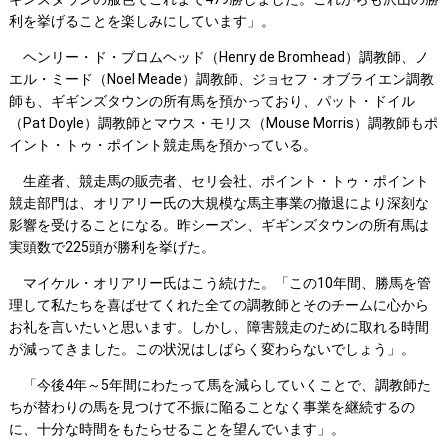
利を挙げることを楽しみにしています」。
ヘンリー・ド・ブロムヘッド（Henry de Bromhead）調教師、ノ
エル・ミード（Noel Meade）調教師、ジョセフ・オブライエン調教
師も、ギギンズタウンの所有馬を預かっており、パット・ドイル
（Pat Doyle）調教師とマウス・モリス（Mouse Morris）調教師もポ
イント・トゥ・ポイント競走馬を預かっている。
生産者、競走馬の販売者、セリ会社、ポイント・トゥ・ポイント
競走部門は、オリアリー氏の大規模な馬主事業の撤退により深刻な
影響を受けることになる。昨シーズン、ギギンズタウンの所有馬は
実頭数で225頭が勝利を挙げた。
マイケル・オリアリー氏はこう続けた。「この10年間、勝馬を管
理して私たちを喜ばせてくれた全ての調教師とそのチームに心から
お礼を言いたいと思います。しかし、障害競走のために取れる時間
が減ってきました。この状況はしばらく変わらないでしょう」。
「今後4年～5年間にわたって馬を減らしていくことで、調教師た
ちが替わりの馬を見つけて不振に陥ることなく事業を継続するの
に、十分な時間をもたらせることを望んでいます」。