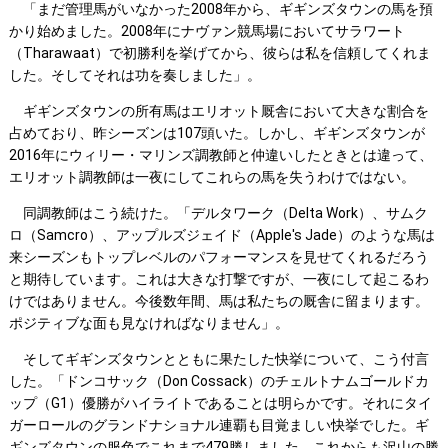
「まだ管理馬がいなかった2008年から、ギギンズタウンの馬を預
かり始めました。2008年にナヴァン競馬場においてサラワート
（Tharawaat）で初勝利を挙げてから、彼らは私を信頼してくれま
した。そしてそれは功を奏しました」。
ギギンズタウンの所有馬はエリオット厩舎において大きな割合を
占めており、昨シーズンは107頭いた。しかし、ギギンズタウンが
2016年にウィリー・マリンズ調教師と仲違いしたときとは違って、
エリオット調教師は一夜にしてこれらの馬を失うわけではない。
同調教師はこう続けた。「デルタワーク（Delta Work）、サムク
ロ（Samcro）、アップルズジェイド（Apple's Jade）のような馬は
来シーズンもトップレベルのパフォーマンスを見せてくれるだろう
と期待しています。これは大きな打撃ですが、一夜にして起こるわ
けではありません。今後数年間、馬は私たちの厩舎に留まります。
ポジティブな面も見なければなりません」。
そしてギギンズタウンとともに果たした快挙について、こう付言
した。「ドンコサック（Don Cossack）のチェルトナムゴールドカ
ップ（G1）優勝がハイライトであることは明らかです。それにタイ
ガーロールのグランドナショナル連覇も目覚ましい快挙でした。ギ
ギンズタウンの服色でこれまで479勝しました。これからも沢山の勝