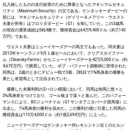
位入線したものの走行妨害のために降着となったマキシマムセキュ
リティ（Maximum Security）の父である。ケンタッキーダービーの
前には、マキシマムセキュリティ（ゲイリー＆メアリー・ウエスト
夫妻が所有）はフロリダダービー（G1）を制していた。この3歳馬
の現在の通算成績は5戦4勝で、獲得賞金は64万9,400ドル（約7,143
万円）である。
ウエスト夫妻はニューイヤーズデーの馬主でもあった。同夫妻は
2012年キーンランド9月１歳セールにおいて、クリアスカイファー
ム（Clearsky Farms）からニューイヤーズデーを42万5,000ドル（約
4,675万円）で購買していた。ボブ・バファート調教師に管理された
同馬は、2歳のときにデビュー戦で3着、2戦目で1¾馬身差の優勝を
果たし有望馬として注目されていた。
優勝した未勝利戦の2ハロン標識において、同馬は他馬に悠々と
3½馬身差をつけており、ゴール板まで楽々と進んだ。このパフォー
マンスにより、BCジュベナイル（G1 サンタアニタパーク競馬場）に
出走し、1¼馬身差の勝利を収めた。この勝利の後に引退した同馬の
獲得賞金は115万4,000ドル（約1億2,694万円）に上った。
ニューイヤーズデーはケンタッキー州レキシントン近くのヒルン