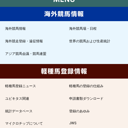
海外競馬情報
海外競馬場・日程
海外競走登録・遠征情報
世界の競馬および生産統計
アジア競馬会議・競馬連盟
軽種馬登録ニュース
軽種馬の登録の仕組み
ユビキタス関連
申請書類ダウンロード
統計データベース
登録のあゆみ
JWS
マイクロチップについて