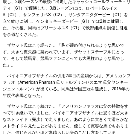
厩し、2歳シーズンの最後に出走したキャッシュコールフューチュリ
ティ（G1）で優勝した。3歳シーズンには、ロバートBルイス
S（G2）、サンフェリペS（G2）、サンタアニタダービー（G1）を
立て続けに制し、ケンタッキーダービー（G1）では2着に健闘し
た。その後、同馬はプリークネスS（G1）で軟部組織を損傷し引退
を余儀なくされた。
ザヤット氏はこう語った。「胸が締め付けられるような思いで
す。大きな喪失感に襲われています。ザヤットステーブルにとっ
て、そして競馬界、競馬ファンにとっても大黒柱のような馬でし
た」。
パイオニアオブザナイルの供用2年目の産駒からは、アメリカンフ
ァラオ（American Pharoah 母リトルプリンセスエマ 母父ヤンキー
ジェントルマン）が出ている。同馬は米国三冠を達成し、2015年の
年度代表馬となった。
ザヤット氏はこう続けた。「アメリカンファラオは父の特徴をす
べて引き継いでいました。パイオニアオブザナイルは驚くほど大き
なストライド（完歩）で走りました。あのように大きくて滑らかな
ストライドを見たことがありません。優しくて寛容な馬でもありま
した。信じられないほど素晴らしい身のこなし方をしていまし