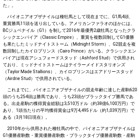
た」。
パイオニアオブザナイルは種牡馬として現在までに、G1馬4頭、
重賞勝馬11頭を送り出している。アメリカンファラオのほかには、
BCジュベナイル（G1）を制して2016年最優秀2歳牡馬となったクラ
シックエンパイア（Classic Empire）、重賞を複数回制してG1優勝
も果たしたミッドナイトストーム（Midnight Storm）、G2競走を複
数回制したカイロプリンス（Cairo Prince）がいる。クラシックエン
パイアは現在アシュフォードスタッド（Ashford Stud）で供用され
ており、ミッドナイトストームはテイラーメイドスタリオンズ
（Taylor Made Stallions）、カイロプリンスはエアドリースタッド
（Airdrie Stud）で供用されている。
これまでに、パイオニアオブザナイルの競走年齢に達した産駒620
頭のうち254頭は勝馬であり、うち23頭がブラックタイプ勝馬であ
る。出走産駒の獲得賞金総額は3,510万ドル（約38億6,100万円）で
あり、1頭当たりの平均獲得賞金は9万4,495ドル（約1,039万円）で
ある（3月18日現在）。
2010年から供用された種牡馬の中で、パイオニアオブザナイルは
G1優勝産駒数・重賞優勝産駒数・ブラックタイプ優勝産駒数・産駒