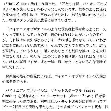
（Elliott Walden）氏はこう語った。「私たちは皆、パイオニアオブ
ザナイルを失ったことを心から悲しんでいます。標本のように優れ
た馬体を持つ種牡馬で、三冠馬を送り出し、独特な魅力がありまし
た。牧場スタッフ全員が悲嘆に暮れています」。
「パイオニアオブザナイルのような優良種牡馬が出るように一丸
となって取り組んでいるので、彼の死は受けとめがたいものです
が、それ以上の喪失感があります。大物感を漂わせていて、いわば
誰にも支配されない馬であり、それでいてとても寛容でした。誰も
が世話をしているうちに、魅力がありとても利口な彼のことを大好
きになりました。私たちはこの悲しみを乗り越えなければなりませ
ん。厳しい試練ですが、彼と一緒に過ごせたことはいろんな意味で
幸せでした」。
解剖後の最初の所見によれば、パイオニアオブザナイルの死因は
心臓発作である。
パイオニアオブザナイルは、ザヤットステーブル（Zayat
Stables）を所有するアフメド・ザヤット（Ahmed Zayat）氏が最
初に生産した馬である。同馬はビル・モット調教師に管理されてデ
ビュー2戦目で初優勝を果たした。その後ボブ・バファート厩舎に転