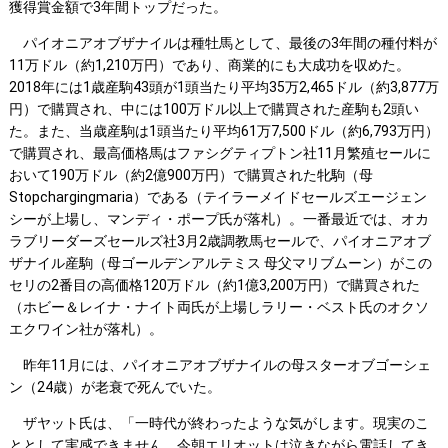
獲得賞金額で3年間トップだった。
パイオニアオブザナイルは種牡馬として、最後の3年間の種付料が
11万ドル（約1,210万円）であり、商業的にも大成功を収めた。
2018年には1歳産駒43頭が1頭当たり平均35万2,465ドル（約3,877万
円）で購買され、中には100万ドル以上で購買された産駒も2頭い
た。また、当歳産駒は1頭当たり平均61万7,500ドル（約6,793万円）
で購買され、最高価格馬はファシグティプトン社11月繁殖セールに
おいて190万ドル（約2億900万円）で購買された牝駒（母
Stopchargingmaria）である（テイラーメイドセールズエージェン
シーが上場し、マンディ・ポープ氏が落札）。一番最近では、オカ
ラブリーダーズセールズ社3月2歳調教馬セールで、パイオニアオブ
ザナイル産駒（母ゴールデンアルテミス 母父マリブムーン）がこの
セリの2番目の高価格120万ドル（約1億3,200万円）で購買された
（ホビー＆レイナ・ナイト両氏が上場しラリー・ベスト氏のオクソ
エクワイン社が落札）。
昨年11月には、パイオニアオブザナイルの母スターオブゴーシェ
ン（24歳）が老衰で死んでいた。
ザヤット氏は、「一時代が終わったような気がします。現実のこ
ととして実感できません。今朝エリオットは泣きながら電話してき