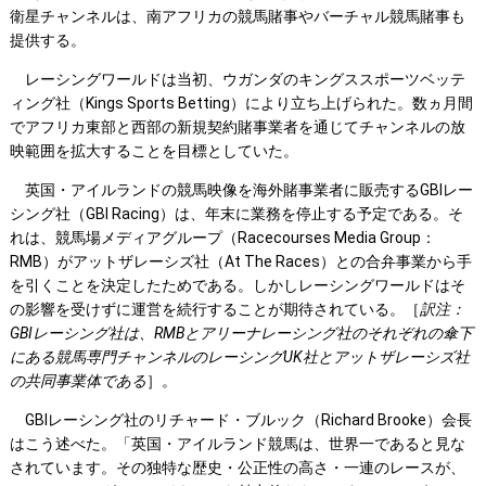
衛星チャンネルは、南アフリカの競馬賭事やバーチャル競馬賭事も
提供する。
レーシングワールドは当初、ウガンダのキングススポーツベッテ
ィング社（Kings Sports Betting）により立ち上げられた。数ヵ月間
でアフリカ東部と西部の新規契約賭事業者を通じてチャンネルの放
映範囲を拡大することを目標としていた。
英国・アイルランドの競馬映像を海外賭事業者に販売するGBIレー
シング社（GBI Racing）は、年末に業務を停止する予定である。そ
れは、競馬場メディアグループ（Racecourses Media Group：
RMB）がアットザレーシズ社（At The Races）との合弁事業から手
を引くことを決定したためである。しかしレーシングワールドはそ
の影響を受けずに運営を続行することが期待されている。［
訳注：
GBI
レーシング社は、
RMB
とアリーナレーシング社のそれぞれの傘下
にある競馬専門チャンネルのレーシング
UK
社とアットザレーシズ社
の共同事業体である
］。
GBIレーシング社のリチャード・ブルック（Richard Brooke）会長
はこう述べた。「英国・アイルランド競馬は、世界一であると見な
されています。その独特な歴史・公正性の高さ・一連のレースが、