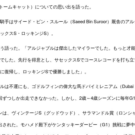
r 父ストームキャット）についての思い出を語った。
手はサイード・ビン・スルール（Saeed Bin Suroor）厩舎の
ックスS・ロッキンジS）。
う語った。「アルジャブルは傑出したマイラーでした。もっと才能
でした。先行を得意とし、サセックスSでコースレコードを打ち立
に復帰し、ロッキンジSで優勝しました」。
は不運にも、ゴドルフィンの偉大な馬ドバイミレニアム（Dubai Mi
回ずつしか出走できなかった。しかし、2歳～4歳シーズンに毎年G
ンは、ヴィンテージS（グッドウッド）、サラマンドル賞（ロンシ
出された。モハメド殿下がケンタッキーダービー（G1）挑戦に夢中