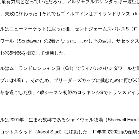
で最有力馬となっていただろう。アルジャブルのケンタッキー遠征
、失敗に終わった［それでもゴドルフィンはアイランドサンズ（Islan
ルはニューマーケットに戻った後、セントジェームズパレスS（ロ
ワール（Sendawar）の2着となった。しかしその翌月、サセックスS
1分35秒66を樹立して優勝した。
ルはムーランドロンシャン賞（G1）でライバルのセンダワールと
ブルは4着）。そのため、ブリーダーズカップに挑むために再び米
冬を過ごした後、4歳シーズン初戦のロッキンジSでトランスアイランド（
は2001年、生まれ故郷であるシャドウェル牧場（Shadwell Fa
コットスタッド（Ascot Stud）に移動した。11年間で202頭の