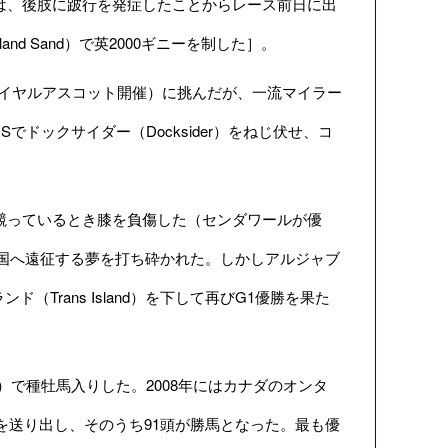
は、後肢に跛行を発症したことからレース前日に出
d Sand）で英2000ギニーを制した］。
イヤルアスコット開催）に挑んだが、一流マイラー
でドックサイダー（Docksider）をねじ伏せ、コ
競っているとき膝を負傷した（センダワールが優
国へ遠征する夢を打ち砕かれた。しかしアルジャブ
Trans Island）を下して再びG1優勝を果た
rm）で種牡馬入りした。2008年にはカナダのオンタ
産駒を送り出し、そのうち91頭が勝馬となった。最も優