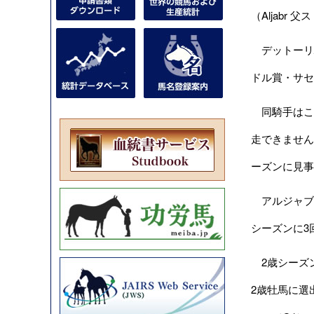
（Aljab
デットーリ騎
ドル賞・サセ
同騎手はこ
走できません
ーズンに見事
アルジャブル
シーズンに3
2歳シーズ
2歳牡馬に選