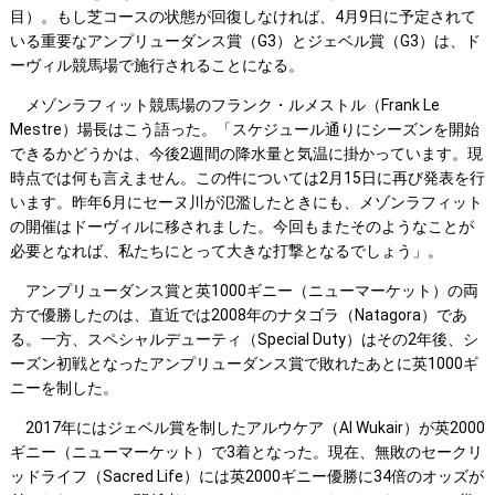
目）。もし芝コースの状態が回復しなければ、4月9日に予定されて
いる重要なアンプリューダンス賞（G3）とジェベル賞（G3）は、ド
ーヴィル競馬場で施行されることになる。
メゾンラフィット競馬場のフランク・ルメストル（Frank Le
Mestre）場長はこう語った。「スケジュール通りにシーズンを開始
できるかどうかは、今後2週間の降水量と気温に掛かっています。現
時点では何も言えません。この件については2月15日に再び発表を行
います。昨年6月にセーヌ川が氾濫したときにも、メゾンラフィット
の開催はドーヴィルに移されました。今回もまたそのようなことが
必要となれば、私たちにとって大きな打撃となるでしょう」。
アンプリューダンス賞と英1000ギニー（ニューマーケット）の両
方で優勝したのは、直近では2008年のナタゴラ（Natagora）であ
る。一方、スペシャルデューティ（Special Duty）はその2年後、シ
ーズン初戦となったアンプリューダンス賞で敗れたあとに英1000ギ
ニーを制した。
2017年にはジェベル賞を制したアルウケア（Al Wukair）が英2000
ギニー（ニューマーケット）で3着となった。現在、無敗のセークリ
ッドライフ（Sacred Life）には英2000ギニー優勝に34倍のオッズが