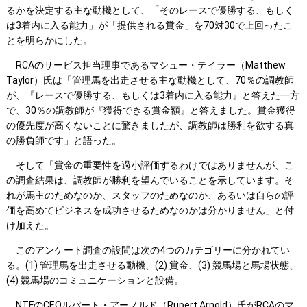
るかを決定する主な動機として、「そのレースで優勝する、もしく
は3着内に入る能力」が「提供される賞金」を70対30で上回ったこ
とを明らかにした。
RCAのサービス担当理事であるマシュー・テイラー（Matthew
Taylor）氏は「管理馬を出走させる主な動機として、70％の調教師
が、『レースで優勝する、もしくは3着内に入る能力』と答えた一方
で、30％の調教師が『獲得できる賞金額』と答えました。賞金獲得
の優先度が高くないことに驚きましたが、調教師は勝利を欲する真
の勝負師です」と語った。
そして「賞金の重要性を過小評価するわけではありませんが、こ
の調査結果は、調教師が勝利を望んでいることを示しています。そ
れが馬主のためなのか、スタッフのためなのか、あるいは自らの評
価を高めてビジネスを成功させるためなのかは分かりません」と付
け加えた。
このアンケート調査の設問は次の4つのカテゴリーに分かれてい
る。(1) 管理馬を出走させる動機、(2) 賞金、(3) 競馬場と馬場状態、
(4) 競馬場のコミュニケーションと設備。
NTFのCEOルパート・アーノルド（Rupert Arnold）氏がRCAのマ