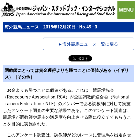
海外競馬ニュース 2018年12月20日 - No.49 - 3
▸ 海外競馬ニュース一覧に戻る
調教師にとっては賞金獲得よりも勝つことに価値がある（イギリ
ス）［その他］
お金よりも勝つことに価値がある。これは、競馬場協会
（Racecourse Association: RCA）が全国調教師連合会（National
Trainers Federation：NTF）のメンバーである調教師に対して実施
したアンケート調査の主要な結果である。このアンケート調査は、
競馬場が調教師や馬主の満足度を向上させる際に役立ててもらうこ
とを目的に実施された。
このアンケート調査は、調教師がどのレースに管理馬を出走させ