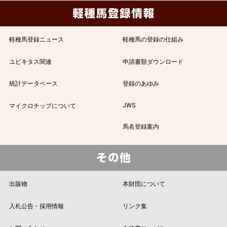
軽種馬登録ニュース
軽種馬の登録の仕組み
ユビキタス関連
申請書類ダウンロード
統計データベース
登録のあゆみ
JWS
マイクロチップについて
馬名登録案内
出版物
本財団について
入札公告・採用情報
リンク集