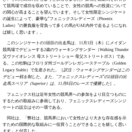
て競馬場で成功を収めていることで、女性の競馬への投資について
の関心が高まることを望んでいます。そして女性限定シンジケート
の誕生によって、豪華な"フェニックスレディーズ（
Phoenix
）"の勝負服を背負って多くの馬が
内外で走るようになれ
Ladies
UAE
ば嬉しく思います」。
このシンジケートの
頭目の出走馬は、
月
日（木）にメイダン
1
11
1
競馬場でデビューする
歳のウォーキングサンダー（
2
Walking Thunder
父ヴァイオレンス
母ストリートショー
母父ストリートボス）であ
る。この牡駒はフロリダ州ゴールデンレガシーステーブル（
Golden
）で生産された。［
訳注：ウォーキングサンダーはこの
Legacy Stable
デビュー戦を制した。また、"フェニックスレディーズ"の
頭目の出
2
走馬スペリア（
）は、
月
日のレースで優勝した
］。
Superior
11
8
フェニックス社は近年女性の競馬界への参加をより目立つものに
するための取組みに参画しており、フェニックスレディーズシンジ
ケートの設立はその一環である。
同社は、「弊社は、競馬界において女性がより大きな存在感を示
すための国際的な取組みに一役買うことができることを嬉しく思い
ます」と付言した。