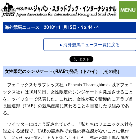
海外競馬ニュース 2018年11月15日 - No.44 - 4
▸ 海外競馬ニュース一覧に戻る
女性限定のシンジケートがUAEで発足（ドバイ）［その他］
フェニックスサラブレッズ社（
以下フェニ
Phoenix Thoroughbreds
ックス社）は
月
日、女性限定のシンジケートを発足させること
10
31
を、ツイッターで発表した。これは、女性が広く積極的にアラブ首
長国連邦（
）の競馬産業に関わることを目指した取組みであ
UAE
る。
ツイッターにはこう記されていた。「私たちはフェニックス社を
設立する過程で、
の競馬界で女性の存在感がないことに気付
UAE
き、そのために何かしようと決心しました。弊社が競走馬を所有し