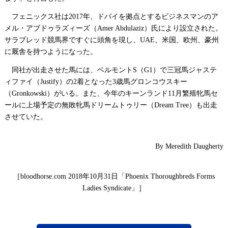
フェニックス社は
年、ドバイを拠点とするビジネスマンのア
2017
メル・アブドゥラズィーズ（
）氏により設立された。
Amer Abdulaziz
サラブレッド競馬界ですぐに頭角を現し、
、米国、欧州、豪州
UAE
に厩舎を持つようになった。
同社が出走させた馬には、ベルモント
（
）で三冠馬ジャステ
S
G1
ィファイ（
）の
着となった
歳馬グロンコウスキー
Justify
2
3
（
）がいる。また、今年のキーンランド
月繁殖牝馬セ
Gronkowski
11
ールに上場予定の無敗牝馬ドリームトゥリー（
）も出走
Dream Tree
させていた。
By Meredith Daugherty
［
年
月
日「
bloodhorse.com 2018
10
31
Phoenix Thoroughbreds Forms
」］
Ladies Syndicate