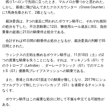
残り1ハロンで先頭に立ったとき、マルメロが勝つかと思われた。
しかし、最後に飛び込んできたクロスカウンター（Cross Counter）
に1馬身先着されて、2着となった。
裁決委員は、3つの違反に問われたボウマン騎手に、それぞれ個別
の処分を下した。不注意騎乗に12日、鞭使用ルール違反に8日、負担
重量の超過に21日の騎乗停止処分である。
合計すれば41日間の騎乗停止処分となるが、裁決委員の判断で35
日間とされた。
ウィンクスの主戦を務めるボウマン騎手は、11月10日（土）の2
つの貴重な騎乗を失うことになる。それは、マッキノンS（G1）で
のラトローブ（Latrobe）、ダーレークラシック（G1）でのマニカ
トS（G1）優勝馬ブレイブスマッシュへの騎乗である。
また、香港と日本のG1競走での騎乗が難しくなり、2017年にシュ
ヴァルグランで制したジャパンカップ（G1）を連覇するチャンスを
なくす。
ボウマン騎手はこの厳重な処分に対して不服を申立てる可能性が
ある。