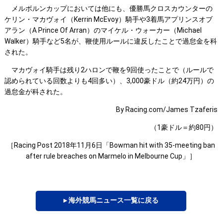
メルボルンカップにおいては他にも、優勝馬クロスカウンターの
ケリン・マカヴォイ（Kerrin McEvoy）騎手や3着馬アプリンスオブ
アラン（A Prince Of Arran）のマイケル・ウォーカー（Michael
Walker）騎手など5名が、鞭使用ルールに違反したことで過怠金を科
された。
マカヴォイ騎手は残り2ハロンで鞭を9回使ったことで（ルールで
認められている回数よりも4回多い）、3,000豪ドル（約24万円）の
過怠金が科された。
By Racing.com/James Tzaferis
（1豪ドル＝約80円）
［Racing Post 2018年11月6日「Bowman hit with 35-meeting ban
after rule breaches on Marmelo in Melbourne Cup」］
▸ 海外競馬ニュース一覧に戻る