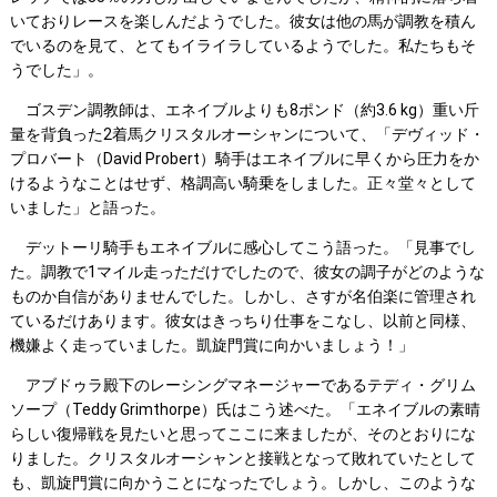
いておりレースを楽しんだようでした。彼女は他の馬が調教を積ん
でいるのを見て、とてもイライラしているようでした。私たちもそ
うでした」。
ゴスデン調教師は、エネイブルよりも8ポンド（約3.6 kg）重い斤
量を背負った2着馬クリスタルオーシャンについて、「デヴィッド・
プロバート（David Probert）騎手はエネイブルに早くから圧力をか
けるようなことはせず、格調高い騎乗をしました。正々堂々として
いました」と語った。
デットーリ騎手もエネイブルに感心してこう語った。「見事でし
た。調教で1マイル走っただけでしたので、彼女の調子がどのような
ものか自信がありませんでした。しかし、さすが名伯楽に管理され
ているだけあります。彼女はきっちり仕事をこなし、以前と同様、
機嫌よく走っていました。凱旋門賞に向かいましょう！」
アブドゥラ殿下のレーシングマネージャーであるテディ・グリム
ソープ（Teddy Grimthorpe）氏はこう述べた。「エネイブルの素晴
らしい復帰戦を見たいと思ってここに来ましたが、そのとおりにな
りました。クリスタルオーシャンと接戦となって敗れていたとして
も、凱旋門賞に向かうことになったでしょう。しかし、このような