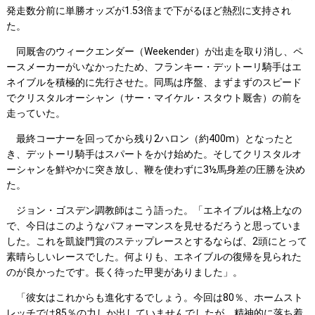
発走数分前に単勝オッズが1.53倍まで下がるほど熱烈に支持され
た。
同厩舎のウィークエンダー（Weekender）が出走を取り消し、ペ
ースメーカーがいなかったため、フランキー・デットーリ騎手はエ
ネイブルを積極的に先行させた。同馬は序盤、まずまずのスピード
でクリスタルオーシャン（サー・マイケル・スタウト厩舎）の前を
走っていた。
最終コーナーを回ってから残り2ハロン（約400m）となったと
き、デットーリ騎手はスパートをかけ始めた。そしてクリスタルオ
ーシャンを鮮やかに突き放し、鞭を使わずに3½馬身差の圧勝を決め
た。
ジョン・ゴスデン調教師はこう語った。「エネイブルは格上なの
で、今日はこのようなパフォーマンスを見せるだろうと思っていま
した。これを凱旋門賞のステップレースとするならば、2頭にとって
素晴らしいレースでした。何よりも、エネイブルの復帰を見られた
のが良かったです。長く待った甲斐がありました」。
「彼女はこれからも進化するでしょう。今回は80％、ホームスト
レッチでは85％の力しか出していませんでしたが、精神的に落ち着