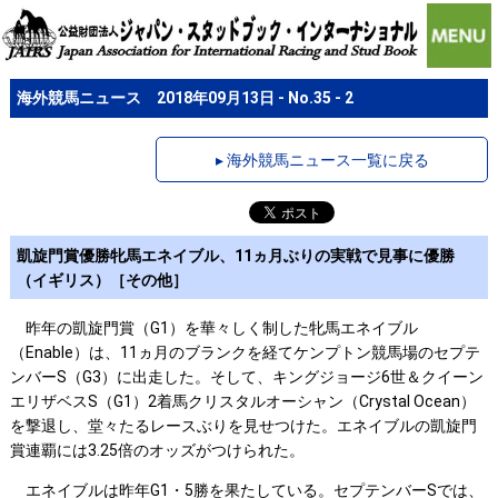
海外競馬ニュース 2018年09月13日 - No.35 - 2
▸ 海外競馬ニュース一覧に戻る
凱旋門賞優勝牝馬エネイブル、11ヵ月ぶりの実戦で見事に優勝
（イギリス）［その他］
昨年の凱旋門賞（G1）を華々しく制した牝馬エネイブル
（Enable）は、11ヵ月のブランクを経てケンプトン競馬場のセプテ
ンバーS（G3）に出走した。そして、キングジョージ6世＆クイーン
エリザベスS（G1）2着馬クリスタルオーシャン（Crystal Ocean）
を撃退し、堂々たるレースぶりを見せつけた。エネイブルの凱旋門
賞連覇には3.25倍のオッズがつけられた。
エネイブルは昨年G1・5勝を果たしている。セプテンバーSでは、