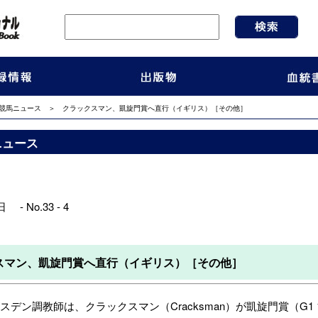
競馬ニュース
＞ クラックスマン、凱旋門賞へ直行（イギリス）［その他］
ニュース
 - No.33 - 4
スマン、凱旋門賞へ直行（イギリス）［その他］
デン調教師は、クラックスマン（Cracksman）が凱旋門賞（G1