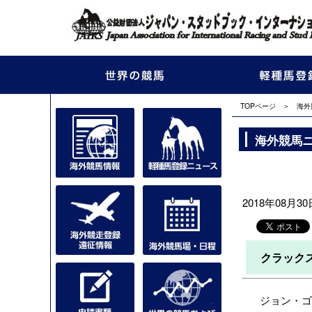
TOPページ
＞
海外
海外競馬
2018年08月30日
クラック
ジョン・ゴス