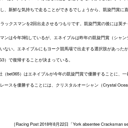
し、新鮮な気持ちで走ることができるでしょうから、凱旋門賞に
クラックスマンを2回出走させるつもりです。凱旋門賞の後には英チ
マンは今年3戦しているが、エネイブルは昨年の凱旋門賞（シャン
いない。エネイブルにもヨーク競馬場で出走する選択肢があったが
G3）で復帰することが決まっている。
社（bet365）はエネイブルが今年の凱旋門賞で優勝することに、
レースを優勝することには、クリスタルオーシャン（Crystal Oc
［Racing Post 2018年8月22日「York absentee Cracksman set t