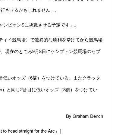
直行させるかもしれません」。
ャンピオンSに挑戦させる予定です」。
ティイ競馬場）で驚異的な勝利を挙げてから競馬場
、現在のところ9月8日にケンプトン競馬場のセプ
一番低いオッズ（6倍）をつけている。またクラック
ean）と同じ2番目に低いオッズ（8倍）をつけてい
By Graham Dench
o head straight for the Arc」］