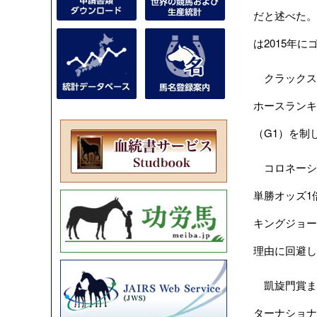
だと述べた。
は2015年に
クラックスマ
ホースランキ
（G1）を制
コロネーショ
単勝オッズ1
キングジョー
理由に回避し
凱旋門賞ま
ターナショナ