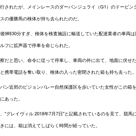
行されたが、メインレースのダーバンジュライ（G1）のドーピン
スの優勝馬の検体が持ち去られたのだ。
後9時30分すぎ、検体を検査施設に輸送していた配達業者の車両
ルフに拡声器で停車を命じられた。
察だと思い、命令に従って停車し、車両の外に出て、地面に伏せた
と携帯電話を奪い取り、検体の入った密閉された箱も持ち去った
バン近郊のピジョンバレー自然保護区を歩いていた女性がこの箱を
にあった。
"グレイヴィル 2018年7月7日"と記載されているのを見て、競
きには、箱は消えてしばらく時間が経っていた。