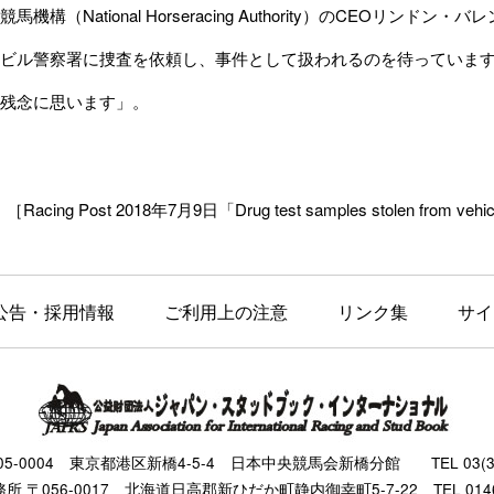
構（National Horseracing Authority）のCEOリンドン・
ビル警察署に捜査を依頼し、事件として扱われるのを待っていま
残念に思います」。
［Racing Post 2018年7月9日「Drug test samples stolen from vehicle
公告・採用情報
ご利用上の注意
リンク集
サイ
105-0004 東京都港区新橋4-5-4 日本中央競馬会新橋分館 TEL 03(343
 〒056-0017 北海道日高郡新ひだか町静内御幸町5-7-22 TEL 0146(