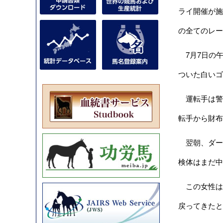
ライ開催が施
の全てのレー
7月7日の午
ついた白いゴ
運転手は警
転手から財布
翌朝、ダー
検体はまだ中
この女性は、
戻ってきたと