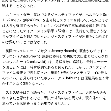
ぬかるんだ馬場のプリークネスSを制し、米国競馬の至高の目標に挑
戦することとなった。
スキャットダディ産駒であるジャスティファイが、ベルモントSの
1 1/2マイル（約2400m）を走り切るスタミナを持っているかどうか
は大きな疑問であった。しかし、今回初めて三冠達成を成し遂げる
ことになったマイク・スミス騎手（52歳）は、先行して望むような
ラップタイムを刻んでいった。ジャスティファイが連勝を6に伸ばす
のは難しいことではなかった。
英国のジェレミー・ノセダ（Jeremy Noseda）厩舎からチャド・
ブラウン（Chad Brown）厩舎に移籍して初めての出走となったグロ
ンコウスキー（Gronkowski）は、勇猛果敢に追跡し、最終コーナー
を回るときには一時脅威的であると見られた。しかし、ジャスティ
ファイは最後まで押し切った。単勝1.8倍のジャスティファイの最大
のライバルと見られていたホフバーグ（Hofburg）は優勝馬を全く脅
かすことなく3着となった。
スミス騎手はこう語った。「ジャスティファイは、天国から送ら
れてきたと思われるほど、天賦の才能のある馬です。現在体の中を
巡っている感情をうまく表現できません」。