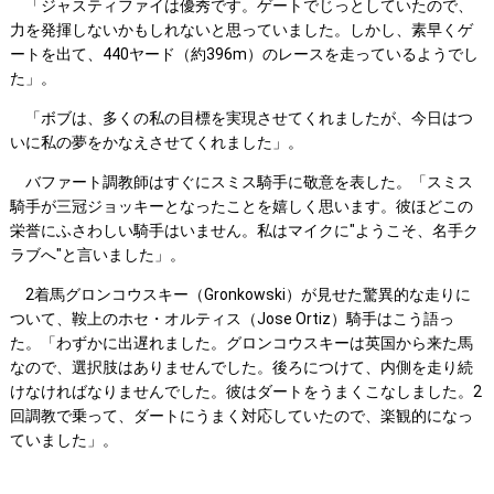
「ジャスティファイは優秀です。ゲートでじっとしていたので、
力を発揮しないかもしれないと思っていました。しかし、素早くゲ
ートを出て、440ヤード（約396m）のレースを走っているようでし
た」。
「ボブは、多くの私の目標を実現させてくれましたが、今日はつ
いに私の夢をかなえさせてくれました」。
バファート調教師はすぐにスミス騎手に敬意を表した。「スミス
騎手が三冠ジョッキーとなったことを嬉しく思います。彼ほどこの
栄誉にふさわしい騎手はいません。私はマイクに"ようこそ、名手ク
ラブへ"と言いました」。
2着馬グロンコウスキー（Gronkowski）が見せた驚異的な走りに
ついて、鞍上のホセ・オルティス（Jose Ortiz）騎手はこう語っ
た。「わずかに出遅れました。グロンコウスキーは英国から来た馬
なので、選択肢はありませんでした。後ろにつけて、内側を走り続
けなければなりませんでした。彼はダートをうまくこなしました。2
回調教で乗って、ダートにうまく対応していたので、楽観的になっ
ていました」。