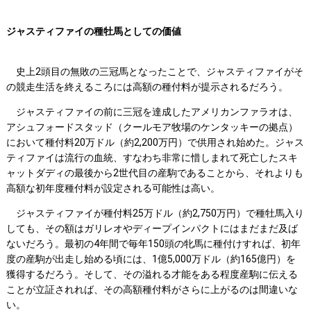
ジャスティファイの種牡馬としての価値
史上2頭目の無敗の三冠馬となったことで、ジャスティファイがそ
の競走生活を終えるころには高額の種付料が提示されるだろう。
ジャスティファイの前に三冠を達成したアメリカンファラオは、
アシュフォードスタッド（クールモア牧場のケンタッキーの拠点）
において種付料20万ドル（約2,200万円）で供用され始めた。ジャス
ティファイは流行の血統、すなわち非常に惜しまれて死亡したスキ
ャットダディの最後から2世代目の産駒であることから、それよりも
高額な初年度種付料が設定される可能性は高い。
ジャスティファイが種付料25万ドル（約2,750万円）で種牡馬入り
しても、その額はガリレオやディープインパクトにはまだまだ及ば
ないだろう。最初の4年間で毎年150頭の牝馬に種付けすれば、初年
度の産駒が出走し始める頃には、1億5,000万ドル（約165億円）を
獲得するだろう。そして、その溢れる才能をある程度産駒に伝える
ことが立証されれば、その高額種付料がさらに上がるのは間違いな
い。