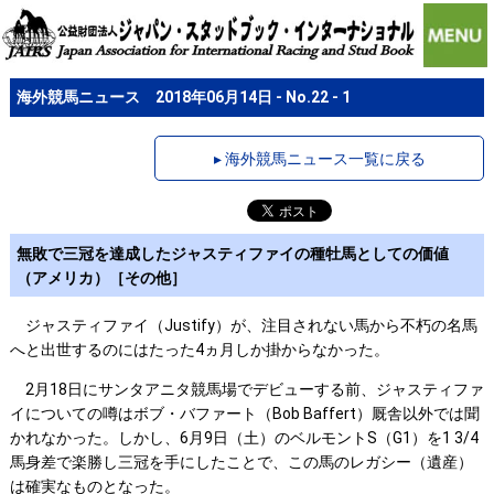
海外競馬ニュース 2018年06月14日 - No.22 - 1
▸ 海外競馬ニュース一覧に戻る
無敗で三冠を達成したジャスティファイの種牡馬としての価値
（アメリカ）［その他］
ジャスティファイ（Justify）が、注目されない馬から不朽の名馬
へと出世するのにはたった4ヵ月しか掛からなかった。
2月18日にサンタアニタ競馬場でデビューする前、ジャスティファ
イについての噂はボブ・バファート（Bob Baffert）厩舎以外では聞
かれなかった。しかし、6月9日（土）のベルモントS（G1）を1 3/4
馬身差で楽勝し三冠を手にしたことで、この馬のレガシー（遺産）
は確実なものとなった。