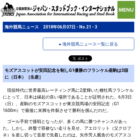
海外競馬ニュース 2018年06月07日 - No.21 - 3
▸ 海外競馬ニュース一覧に戻る
モズアスコットが安田記念を制しG1優勝のフランケル産駒は3頭
に（日本）［生産］
現役時代に世界最高レーティング馬に2度輝いた種牡馬フランケル
にとって、日本は縁起の良い場所であることが証明された。6月3日
（日）、産駒のモズアスコットが東京競馬場の安田記念（G1
1600m）で最後に末脚を炸裂させて勝利を掴んだのだ。
ゴール手前で接戦となったが、多くの馬に勝つチャンスがあっ
た。しかし、終盤で容赦ない走りを見せ、アエロリット（父クロフ
ネ）を差し切って首差で先着したのは、矢作芳人厩舎のモズアスコ