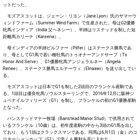
ットだった。
モズアスコットは、ジェーン・リヨン（Jane Lyon）氏のサマーウ
ィンドファーム（Summer Wind Farm）で生産された。母はG2優勝
牝馬インディア（India 父ヘネシー）、半姉はリステッドを制した短
距離馬カリーナ（Kareena）。
母インディアの半姉ピルファー（Pilfer）はステークス勝馬であ
り、母としてG1馬で若い種牡馬のトゥオナーアンドサーブ（To
Honor And Serve）、G1優勝牝馬アンジェラルネー（Angela
Renee）、ステークス勝馬エルナーウィ（Elnaawi）を送り出してい
る。
モズアスコットは日本でG1を制した2頭目のフランケル産駒であ
る。1頭目は優良牝馬ソウルスターリングで、2016年12月に阪神ジ
ュベナイルフィリーズ（G1）を制し、フランケルの初のG1優勝産駒
となった。
バンステッドマナー牧場（Banstead Manor Stud）で供用されて
いるフランケル（10歳）は、初年度産駒の中から3頭のG1馬を出し
ており、もう1頭はクラックスマンである。同馬は6月1日（金）のコ
ロネーションカップ（G1）で辛くも勝利を手に入れた。