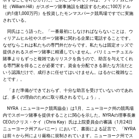
社（William Hill）がスポーツ賭事施設を建設するために100万ドル
（約1億1,000万円）を投資したモンマスパーク競馬場ですでに実施
されている。
同氏はこう語った。「一番最初にしなければならないことは、ウ
ィリアムヒル社やスポーツ賭事に関わる企業に電話することです。
なぜならこれは私たちの専門外だからです。私たちは固定オッズで
提供されるスポーツ賭事に精通していません。パリミューチュエル
賭事よりもずっと複雑でありリスクを負うので、助言を与えてくれ
る専門家を得ることが必要です。資金を分配できる新たな方法だと
いう認識だけで、成行きに任せてはいけません。はるかに複雑なこ
とです」。
「まだ準備ができておらず、十分な助言を受けていないのであれ
ば、多くの理由のために取り残されるでしょう」。
NYRA（ニューヨーク競馬協会）は1月、ニューヨーク州の競馬場
内でスポーツ賭事を提供することに関心を示した。NYRAの理事長兼
CEOのクリス・ケイ（Chris Kay）氏は上院委員会の審議（1月24日
ニューヨーク州アルバニー）において、書面による証言で、「NYRA
は前々から州により厳格に規制されています。ニューヨーク州でス