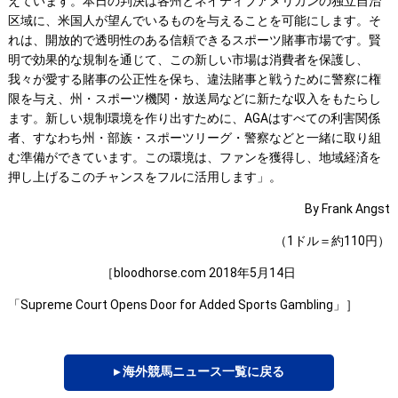
えています。本日の判決は各州とネイティブアメリカンの独立自治
区域に、米国人が望んでいるものを与えることを可能にします。そ
れは、開放的で透明性のある信頼できるスポーツ賭事市場です。賢
明で効果的な規制を通じて、この新しい市場は消費者を保護し、
我々が愛する賭事の公正性を保ち、違法賭事と戦うために警察に権
限を与え、州・スポーツ機関・放送局などに新たな収入をもたらし
ます。新しい規制環境を作り出すために、AGAはすべての利害関係
者、すなわち州・部族・スポーツリーグ・警察などと一緒に取り組
む準備ができています。この環境は、ファンを獲得し、地域経済を
押し上げるこのチャンスをフルに活用します」。
By Frank Angst
（1ドル＝約110円）
［bloodhorse.com 2018年5月14日
「Supreme Court Opens Door for Added Sports Gambling」］
▸ 海外競馬ニュース一覧に戻る