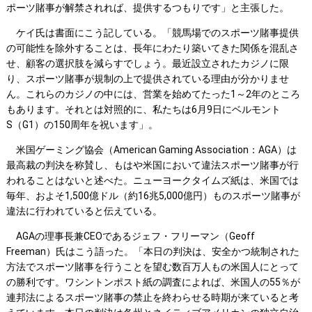
ポーツ賭事が解禁されれば、提供するつもりです」と主張した。
ケイ氏は書面にこう記している。「競馬場でのスポーツ賭事提供
の可能性を除外することは、長年にわたり築いてきた関係を混乱さ
せ、顧客の選択肢を減らすでしょう。最近設立されたカジノに限
り、スポーツ賭事が規制の上で提供されている理由が分かりませ
ん。これらのカジノの中には、営業を始めてたった1～2年のところ
もあります。それとは対照的に、私たちは6月9日にベルモント
S（G1）の150周年を祝います」。
米国ゲーミング協会（American Gaming Association：AGA）は
最高裁の判決を称賛し、もはや米国において違法スポーツ賭事が行
われることはないと述べた。ニューヨークタイムズ紙は、米国では
毎年、およそ1,500億ドル（約16兆5,000億円）ものスポーツ賭事が
違法に行われていると伝えている。
AGAの理事長兼CEOであるジェフ・フリーマン（Geoff
Freeman）氏はこう語った。「本日の判決は、安全かつ統制された
方法でスポーツ賭事を行うことを望む数百万人もの米国人にとって
の勝利です。ワシントンポスト紙の調査によれば、米国人の55％が
連邦法によるスポーツ賭事の禁止を終わらせる時期が来ていると考