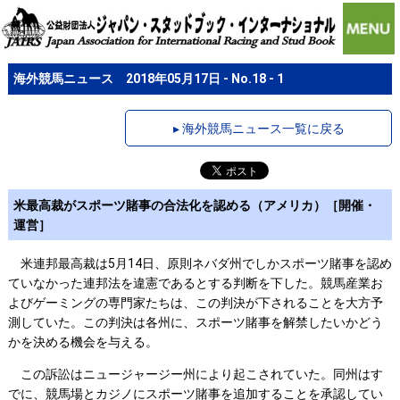
海外競馬ニュース 2018年05月17日 - No.18 - 1
▸ 海外競馬ニュース一覧に戻る
米最高裁がスポーツ賭事の合法化を認める（アメリカ）［開催・
運営］
米連邦最高裁は5月14日、原則ネバダ州でしかスポーツ賭事を認め
ていなかった連邦法を違憲であるとする判断を下した。競馬産業お
よびゲーミングの専門家たちは、この判決が下されることを大方予
測していた。この判決は各州に、スポーツ賭事を解禁したいかどう
かを決める機会を与える。
この訴訟はニュージャージー州により起こされていた。同州はす
でに、競馬場とカジノにスポーツ賭事を追加することを承認してい