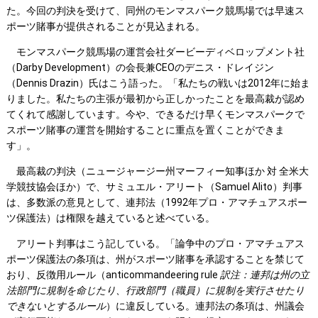
た。今回の判決を受けて、同州のモンマスパーク競馬場では早速ス
ポーツ賭事が提供されることが見込まれる。
モンマスパーク競馬場の運営会社ダービーディベロップメント社
（Darby Development）の会長兼CEOのデニス・ドレイジン
（Dennis Drazin）氏はこう語った。「私たちの戦いは2012年に始ま
りました。私たちの主張が最初から正しかったことを最高裁が認め
てくれて感謝しています。今や、できるだけ早くモンマスパークで
スポーツ賭事の運営を開始することに重点を置くことができま
す」。
最高裁の判決（ニュージャージー州マーフィー知事ほか 対 全米大
学競技協会ほか）で、サミュエル・アリート（Samuel Alito）判事
は、多数派の意見として、連邦法（1992年プロ・アマチュアスポー
ツ保護法）は権限を越えていると述べている。
アリート判事はこう記している。「論争中のプロ・アマチュアス
ポーツ保護法の条項は、州がスポーツ賭事を承認することを禁じて
おり、反徴用ルール（anticommandeering rule
訳注：連邦は州の立
法部門に規制を命じたり、行政部門（職員）に規制を実行させたり
できないとするルール
）に違反している。連邦法の条項は、州議会