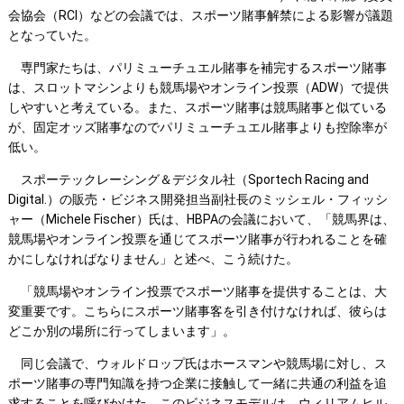
会協会（RCI）などの会議では、スポーツ賭事解禁による影響が議題
となっていた。
専門家たちは、パリミューチュエル賭事を補完するスポーツ賭事
は、スロットマシンよりも競馬場やオンライン投票（ADW）で提供
しやすいと考えている。また、スポーツ賭事は競馬賭事と似ている
が、固定オッズ賭事なのでパリミューチュエル賭事よりも控除率が
低い。
スポーテックレーシング＆デジタル社（Sportech Racing and
Digital.）の販売・ビジネス開発担当副社長のミッシェル・フィッシ
ャー（Michele Fischer）氏は、HBPAの会議において、「競馬界は、
競馬場やオンライン投票を通じてスポーツ賭事が行われることを確
かにしなければなりません」と述べ、こう続けた。
「競馬場やオンライン投票でスポーツ賭事を提供することは、大
変重要です。こちらにスポーツ賭事客を引き付けなければ、彼らは
どこか別の場所に行ってしまいます」。
同じ会議で、ウォルドロップ氏はホースマンや競馬場に対し、ス
ポーツ賭事の専門知識を持つ企業に接触して一緒に共通の利益を追
求することを呼びかけた。このビジネスモデルは、ウィリアムヒル