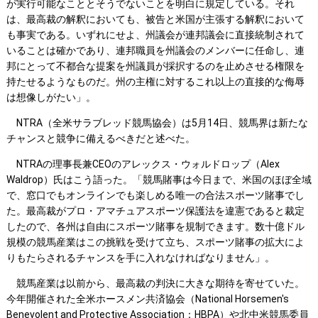
が実行可能なこととそうでないことを明白に規定している。それ
は、最高裁の解釈においても、被告と米国が主張する解釈において
も事実である。いずれにせよ、州議会が連邦議会に直接統制されて
いることは確かであり、連邦職員を州議会のメンバーに任命し、連
邦にとって不都合な提案を州議員が採択するのを止めさせる権限を
持たせるようなものだ。州の主権に対するこれ以上の直接的な侮辱
は想像しがたい」。
NTRA（全米サラブレッド競馬協会）は5月14日、競馬界は新たな
チャンスと競争に備えるべきだと述べた。
NTRAの理事長兼CEOのアレックス・ウォルドロップ（Alex
Waldrop）氏はこう語った。「競馬賭事は今日まで、米国のほぼ全域
で、窓口でもオンラインでも楽しめる唯一の合法スポーツ賭事でし
た。最高裁がプロ・アマチュアスポーツ保護法を違憲であると裁定
したので、各州は自由にスポーツ賭事を規制できます。数十億ドル
規模の競馬産業はこの挑戦を受けて立ち、スポーツ賭事の拡大によ
りもたらされるチャンスを手に入れなければなりません」。
競馬産業は以前から、最高裁の判決に大きな期待を寄せていた。
今年開催された全米ホースメン共済協会（National Horsemen's
Benevolent and Protective Association：HBPA）や北中米競馬委員