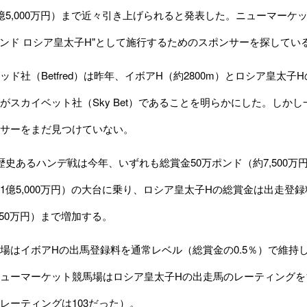
億5,000万円）まで近々引き上げられると発表した。ニューマーケット
万ポンド ロシア皇太子H"として施行するためのスポンサーを探してい
ド社（Betfred）は昨年、イボアH（約2800m）とロシア皇太
がスカイベット社（Sky Bet）であることを明らかにした。しか
サーをまだ見つけていない。
史あるハンデ戦は今年、いずれも総賞金50万ポンド（約7,500万
1億5,000万円）の大台に乗り、ロシア皇太子Hの総賞金は出走登録
250万円）まで増加する。
はイボアHの出馬登録料を通常レベル（総賞金の0.5％）で維持
ューマーケット競馬場はロシア皇太子Hの出走馬のレーティングを1
レーティングは103だった）。