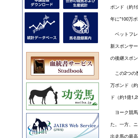
ポンド（約1
年に"100
ベットフレッ
新スポンサー
の後継スポン
この2つの歴
万ポンド（約
ド（約1億1,
ヨーク競馬場
た。一方、ニ
出走馬の最高