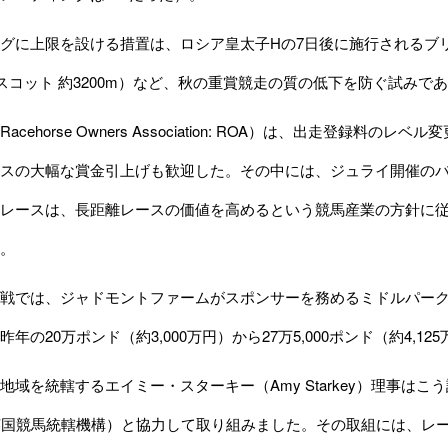
グに上限を設ける措置は、ロシア皇太子Hの7日後に施行されるブ
アスコット 約3200m）など、秋の重賞競走の質の低下を防ぐ試みで
cehorse Owners Association: ROA）は、出走登録
スの大幅な賞金引上げも歓迎した。その中には、ジュライ開催のバーレ
レースは、長距離レースの価値を高めるという競馬産業の方針に従って
。
では、ジャドモントファームがスポンサーを務めるミドルパークS
年の20万ポンド（約3,000万円）から27万5,000ポンド（約4,1
地域を統轄するエイミー・スターキー（Amy Starkey）理事は
英国競馬統轄機構）と協力して取り組みました。その取組には、レ