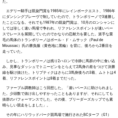
た。
エデリー騎手は凱旋門賞を1985年にレインボークエスト、1986年
にダンシングブレーヴで制していたので、トランポリーノで3連勝し
たことになる。それでも1987年の凱旋門賞は、10月のロンシャンに
しては珍しく速い馬場で争われ、リファレンスポイントが速いペー
スでレースを展開していたのでかなりの忍耐力を要した。派手な栗
毛の馬体のトランポリーノはポール・ド・ムサック（Paul de
Moussac）氏の勝負服（黄色地に黒輪）を背に、後ろから2番目を
走っていた。
しかし、トランポリーノは残り2ハロンで冷静に馬群の中に食い込
み、見事なダッシュでトニービンをとらえて2馬身の差をつけて決勝
線を駆け抜けた。トリプティクはさらに3馬身後ろの3着、ムトトは4
着、リファレンスポイントは8着までだった。
ファーブル調教師はこう回想した。「速いペースに助けられまし
た。少頭数で抜け出しやすかったこともありますが、それにしても
抜群のパフォーマンスでした。その後、ブリーダーズカップでも素
晴らしい競走をしました」。
その年にハリウッドパーク競馬場で施行されたBCターフ（G1）