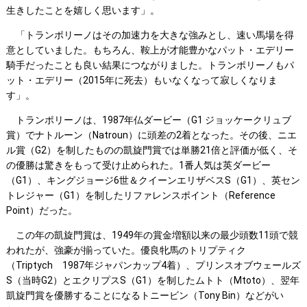
生きしたことを嬉しく思います」。
「トランポリーノはその加速力を大きな強みとし、速い馬場を得
意としていました。もちろん、鞍上が才能豊かなパット・エデリー
騎手だったことも良い結果につながりました。トランポリーノもパ
ット・エデリー（2015年に死去）もいなくなって寂しくなりま
す」。
トランポリーノは、1987年仏ダービー（G1 ジョッケークリュブ
賞）でナトルーン（Natroun）に頭差の2着となった。その後、ニエ
ル賞（G2）を制したものの凱旋門賞では単勝21倍と評価が低く、そ
の優勝は驚きをもって受け止められた。1番人気は英ダービー
（G1）、キングジョージ6世＆クイーンエリザベスS（G1）、英セン
トレジャー（G1）を制したリファレンスポイント（Reference
Point）だった。
この年の凱旋門賞は、1949年の賞金増額以来の最少頭数11頭で競
われたが、強豪が揃っていた。優良牝馬のトリプティク
（Triptych 1987年ジャパンカップ4着）、プリンスオブウェールズ
S（当時G2）とエクリプスS（G1）を制したムトト（Mtoto）、翌年
凱旋門賞を優勝することになるトニービン（Tony Bin）などがい