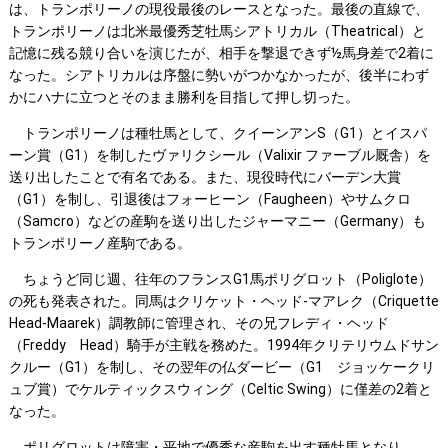
は、トランポリーノの現役最後のレースとなった。最後の直線で、
トランポリーノは北米最優秀芝牡馬シアトリカル（Theatrical）と
記憶に残る競り合いを演じたが、相手を撃退できず½馬身差で2着に
なった。シアトリカルは序盤に勢いがつかなかったが、後半にわず
かにハナに立つとそのまま勝利を目指して押し切った。
トランポリーノは種牡馬として、クイーンアンS（G1）とイスパ
ーン賞（G1）を制したヴァリクシール（Valixir ファーブル厩舎）を
送り出したことで有名である。また、現役時代にバーデン大賞
（G1）を制し、引退後はフォーヒーン（Faugheen）やサムクロ
（Samcro）などの産駒を送り出したジャーマニー（Germany）も
トランポリーノ産駒である。
ちょうど同じ週、往年のフランスG1馬ポリグロット（Poliglote）
の死も発表された。同馬はクリケット・ヘッド-マアレク（Criquette
Head-Maarek）調教師に管理され、その兄フレディ・ヘッド
（Freddy Head）騎手が主戦を務めた。1994年クリテリウムドサン
クルー（G1）を制し、その翌年の仏ダービー（G1 ジョッケークリ
ュブ賞）でケルティックスウィング（Celtic Swing）に僅差の2着と
なった。
ポリグロットは障害・平地で優秀な産駒を出す種牡馬となり、