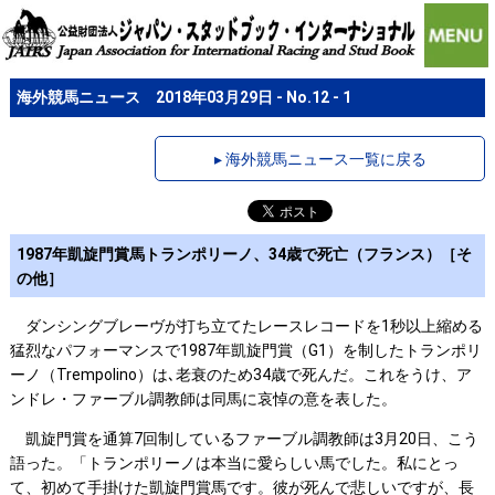
海外競馬ニュース 2018年03月29日 - No.12 - 1
▸ 海外競馬ニュース一覧に戻る
1987年凱旋門賞馬トランポリーノ、34歳で死亡（フランス）［そ
の他］
ダンシングブレーヴが打ち立てたレースレコードを1秒以上縮める
猛烈なパフォーマンスで1987年凱旋門賞（G1）を制したトランポリ
ーノ（Trempolino）は､老衰のため34歳で死んだ。これをうけ、ア
ンドレ・ファーブル調教師は同馬に哀悼の意を表した。
凱旋門賞を通算7回制しているファーブル調教師は3月20日、こう
語った。「トランポリーノは本当に愛らしい馬でした。私にとっ
て、初めて手掛けた凱旋門賞馬です。彼が死んで悲しいですが、長