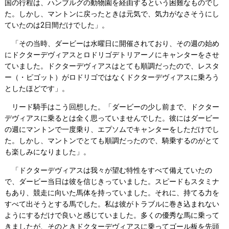
国の行程は、ハンブルグの動物園を経由するという困難なものでし
た。しかし、マントンに戻ったときは元気で、気力がなさそうにし
ていたのは2日間だけでした」。
「その当時、ダービーは水曜日に開催されており、その週の始め
にドクターデヴィアスとロドリゴデトリアーノにキャンターをさせ
ていました。ドクターデヴィアスはとても順調だったので、レスタ
ー（・ピゴット）がロドリゴではなくドクターデヴィアスに乗ろう
としたほどです」。
リード騎手はこう回想した。「ダービーの少し前まで、ドクター
デヴィアスに乗るとは全く思っていませんでした。彼にはダービー
の週にマントンで一度乗り、エプソムでキャンターをしただけでし
た。しかし、マントンでとても順調だったので、騎乗するのがとて
も楽しみになりました」。
「ドクターデヴィアスは我々が望む特性をすべて備えていたの
で、ダービー当日は彼を信じきっていました。スピードもスタミナ
もあり、競走に向いた馬体を持っていました。それに、持てる力を
すべて出そうとする馬でした。私は彼がトラブルに巻き込まれない
ようにするだけで良いと感じていました。多くの優秀な馬に乗って
きましたが、そのときドクターデヴィアスに乗ってゴール板を先頭