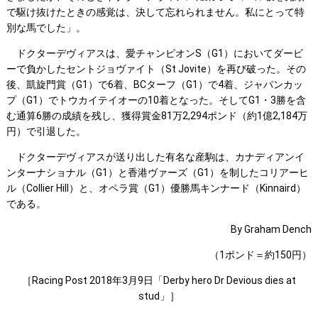
で駆け抜けたときの感覚は、決して忘れられません。私にとって特
別な馬でした」。
ドクターデヴィアスは、愛チャンピオンS（G1）においてダービ
ーで負かしたセントジョヴァイト（St Jovite）を再び破った。その
後、凱旋門賞（G1）で6着、BCターフ（G1）で4着、ジャパンカッ
プ（G1）でトウカイテイオーの10着となった。そしてG1・3勝を含
む通算6勝の成績を残し、獲得賞金81万2,294ポンド（約1億2,184万
円）で引退した。
ドクターデヴィアスが送り出した有名な産駒は、カナディアンイ
ンターナショナル（G1）と香港ヴァーズ（G1）を制したコリアーヒ
ル（Collier Hill）と、オペラ賞（G1）優勝馬キンナード（Kinnaird）
である。
By Graham Dench
（1ポンド＝約150円）
［Racing Post 2018年3月9日「Derby hero Dr Devious dies at
stud」］