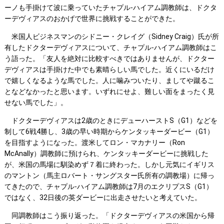
ーノも手掛けて波に乗っていたチャプル-ハイアム調教師は、ドクタ
ーデヴィアスのおかげで世界に挑戦することができた。
米国人ビジネスマンのシドニー・クレイグ（Sidney Craig）氏が所
有したドクターデヴィアスについて、チャプル-ハイアム調教師はこ
う語った。「友人を絶対に比較すべきではありませんが、ドクター
デヴィアスは手掛けた中でも素晴らしい馬でした。近くにいるだけ
で嬉しくなるような馬でした。人に噛みついたり、ましてや蹴るこ
となどなかったと思います。いずれにせよ、難しい面をまったく見
せない馬でした」。
ドクターデヴィアスは2歳のときにデューハーストS（G1）などを
制して6戦4勝し、3歳の早い時期からケンタッキーダービー（G1）
を目指すようになった。渡米してロン・マカナリー（Ron
McAnally）調教師に預けられ、ケンタッキーダービーに挑戦した
が、米国の馬場に馴染めず７着に終わった。しかし元気にイギリス
のマントン（馬主ロバート・サングスター氏所有の調教場）に帰っ
てきたので、チャプル-ハイアム調教師は7月のエクリプスS（G1）
ではなく、32日後の英ダービーに出走させたいと考えていた。
同調教師はこう振り返った。「ドクターデヴィアスの米国から帰