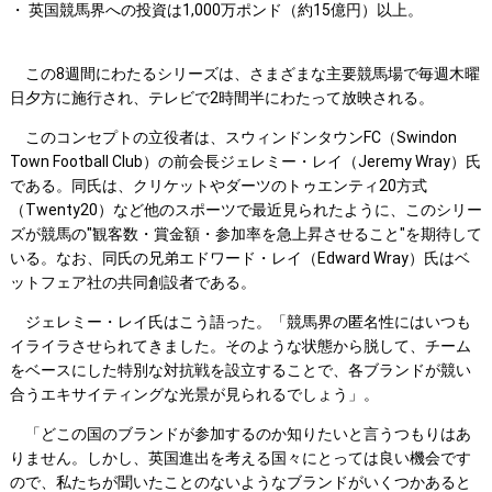
・ 英国競馬界への投資は1,000万ポンド（約15億円）以上。
この8週間にわたるシリーズは、さまざまな主要競馬場で毎週木曜
日夕方に施行され、テレビで2時間半にわたって放映される。
このコンセプトの立役者は、スウィンドンタウンFC（Swindon
Town Football Club）の前会長ジェレミー・レイ（Jeremy Wray）氏
である。同氏は、クリケットやダーツのトゥエンティ20方式
（Twenty20）など他のスポーツで最近見られたように、このシリー
ズが競馬の"観客数・賞金額・参加率を急上昇させること"を期待して
いる。なお、同氏の兄弟エドワード・レイ（Edward Wray）氏はベ
ットフェア社の共同創設者である。
ジェレミー・レイ氏はこう語った。「競馬界の匿名性にはいつも
イライラさせられてきました。そのような状態から脱して、チーム
をベースにした特別な対抗戦を設立することで、各ブランドが競い
合うエキサイティングな光景が見られるでしょう」。
「どこの国のブランドが参加するのか知りたいと言うつもりはあ
りません。しかし、英国進出を考える国々にとっては良い機会です
ので、私たちが聞いたことのないようなブランドがいくつかあると