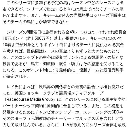
このシリーズに参加する予定の馬はシーズン中どのレースにも出
走できるが、シリーズで出走するときには馬主ではなくチームの服
色で出走する。また、各チームの4人の専属騎手はシリーズ開催中は
そのチームの馬にしか騎乗できない。
シリーズの8開催日に施行される全48レースには、それぞれ総賞金
10万ポンド（約1,500万円）以上が提供される。各レースにおいて
10着までが対象となるポイント制により各チームに提供される賞金
を考えれば、提供額はレースの賞金よりもずっと大きなものとな
る。このコンセプトの中心は優良ブランドによる競馬界への新たな
投資であるが、馬主・調教師・厩舎・騎手はその恩恵を受けること
になる。このポイント制により最終的に、優勝チームと最優秀騎手
が決定される。
レイ氏によれば、競馬界の関係者との最初の話合いは概ね良好だ
った。英国ジョッキークラブと競馬場メディアグループ
（Racecourse Media Group）は、このシリーズにおける馬主制度や
パートナーシップ契約に原則的に合意している。また、この構想を
発展させるためにチャンピオンシップ・ホースレーシングのCEOや
そのスタッフ（元調教師のチャーリー・ブルックス氏を含む）と協
力して取り組んでいる。さらに、ITVが原則的にシリーズ全体を放映