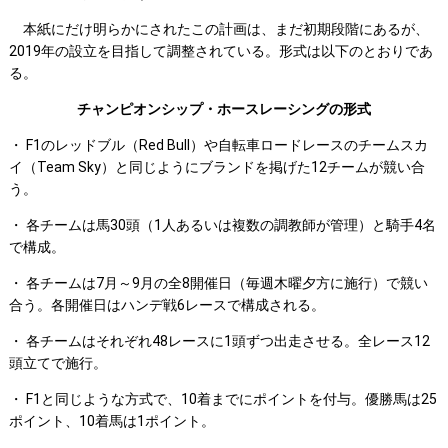
本紙にだけ明らかにされたこの計画は、まだ初期段階にあるが、
2019年の設立を目指して調整されている。形式は以下のとおりであ
る。
チャンピオンシップ・ホースレーシングの形式
・ F1のレッドブル（Red Bull）や自転車ロードレースのチームスカ
イ（Team Sky）と同じようにブランドを掲げた12チームが競い合
う。
・ 各チームは馬30頭（1人あるいは複数の調教師が管理）と騎手4名
で構成。
・ 各チームは7月～9月の全8開催日（毎週木曜夕方に施行）で競い
合う。各開催日はハンデ戦6レースで構成される。
・ 各チームはそれぞれ48レースに1頭ずつ出走させる。全レース12
頭立てで施行。
・ F1と同じような方式で、10着までにポイントを付与。優勝馬は25
ポイント、10着馬は1ポイント。