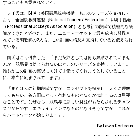
することも合意されている。
レイ氏は、BHA（英国競馬統轄機構）もこのシリーズを支持して
おり、全国調教師連盟（National Trainers' Federation）や騎手協会
（Professional Jockeys Association）とも最初の段階で積極的な議
論ができたと述べた。また、ニューマーケットで最も成功し尊敬さ
れている調教師の2人も、この計画の構想を支持していると伝えられ
ている。
同氏はこう付言した。「まだ契約としては何も締結されていませ
んが、競馬界は信じられないほどこのシリーズを支持しています。
誰もがこの計画の実現に向けて手伝ってくれようとしていること
に、本当に励まされています」。
「まだほんの初期段階ですが、コンセプトを提示し、人々に理解
してもらい、各方面にとって有利なものとなるか検討するのは重要
なことです。なぜなら、競馬界に新しい財源がもたらされるチャン
スだからです。エキサイティングなものとなりそうですが、これか
らハードワークが始まります」。
By Lewis Porteous