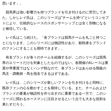
思います」。
競馬界は強い影響力を持つブランドを引き付けるのに苦労してき
た。しかしレイ氏は、このシリーズは"チームを持つ"というコンセプ
トにより、伝統的なレースのスポンサーシップとは全く別物になる
と確信している。
レイ氏はこう続けた。「各ブランドは競馬チームを丸ごと持つこ
とになります。このシリーズには物語性があり、観戦者をブランド
のファンにすることも期待できます」。
有名ブランドが各々のチームを組織するが、このシリーズは競馬
界のエリートだけを対象としたものではない。各開催の6レースは重
賞や準重賞ではなくハンデ戦なので、各ブランドはあらゆる階級の
馬主・調教師・馬を指名できるはずである。
レイ氏は、このシリーズが新しいファンを引き付けると同時に、
既存ファンの心を動かすことを期待している。また、チームおよび
ブランドの要素が物語性を作り出すのに重要である一方で、このシ
リーズに関わるホースマンに注目させるという点でも大きな役割を
果たすだろう。