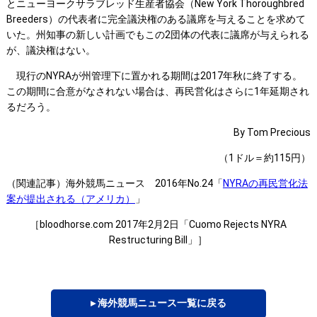
とニューヨークサラブレッド生産者協会（New York Thoroughbred
Breeders）の代表者に完全議決権のある議席を与えることを求めて
いた。州知事の新しい計画でもこの2団体の代表に議席が与えられる
が、議決権はない。
現行のNYRAが州管理下に置かれる期間は2017年秋に終了する。
この期間に合意がなされない場合は、再民営化はさらに1年延期され
るだろう。
By Tom Precious
（1ドル＝約115円）
（関連記事）海外競馬ニュース 2016年No.24「
NYRAの再民営化法
案が提出される（アメリカ）
」
［bloodhorse.com 2017年2月2日「Cuomo Rejects NYRA
Restructuring Bill」］
▸ 海外競馬ニュース一覧に戻る