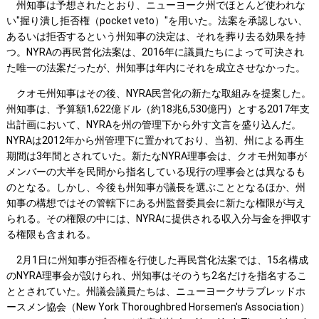
州知事は予想されたとおり、ニューヨーク州でほとんど使われな
い"握り潰し拒否権（pocket veto）"を用いた。法案を承認しない、
あるいは拒否するという州知事の決定は、それを葬り去る効果を持
つ。NYRAの再民営化法案は、2016年に議員たちによって可決され
た唯一の法案だったが、州知事は年内にそれを成立させなかった。
クオモ州知事はその後、NYRA民営化の新たな取組みを提案した。
州知事は、予算額1,622億ドル（約18兆6,530億円）とする2017年支
出計画において、NYRAを州の管理下から外す文言を盛り込んだ。
NYRAは2012年から州管理下に置かれており、当初、州による再生
期間は3年間とされていた。新たなNYRA理事会は、クオモ州知事が
メンバーの大半を民間から指名している現行の理事会とは異なるも
のとなる。しかし、今後も州知事が議長を選ぶこととなるほか、州
知事の構想ではその管轄下にある州監督委員会に新たな権限が与え
られる。その権限の中には、NYRAに提供される収入分与金を押収す
る権限も含まれる。
2月1日に州知事が拒否権を行使した再民営化法案では、15名構成
のNYRA理事会が設けられ、州知事はそのうち2名だけを指名するこ
ととされていた。州議会議員たちは、ニューヨークサラブレッドホ
ースメン協会（New York Thoroughbred Horsemen's Association）