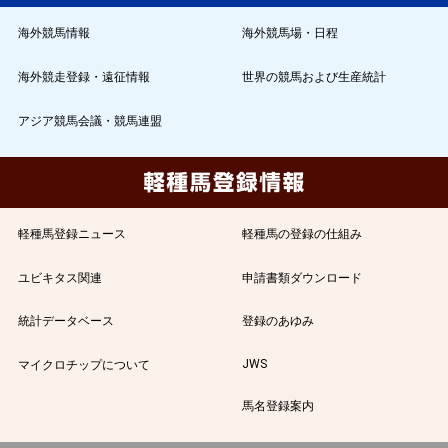
海外競馬情報
海外競馬場・日程
海外競走登録・遠征情報
世界の競馬および生産統計
アジア競馬会議・競馬連盟
軽種馬登録ニュース
軽種馬の登録の仕組み
ユビキタス関連
申請書類ダウンロード
統計データベース
登録のあゆみ
JWS
マイクロチップについて
馬名登録案内