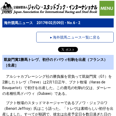
海外競馬ニュース 2017年02月09日 - No.6 - 2
▸ 海外競馬ニュース一覧に戻る
凱旋門賞2勝馬トレヴ、初仔のドバウィ牡駒を出産（フランス）
［生産］
アルシャカブレーシング社の勝負服を背負って凱旋門賞（G1）を
2勝したトレヴ（Treve）は2月1日正午、ブクト牧場（Haras de
Bouquetot）で初仔を出産した。この鹿毛の牡駒の父は、ダーレー
の名種牡馬ドバウィ（Dubawi）である。
ブクト牧場のスタッドマネージャーであるブノワ・ジェフロワ
（Benoit Jeffroy）氏はこう語った。「トレヴは素晴らしい初仔を出
産しました。すべてが順調で、彼女は出産予定日を数日過ぎた日の