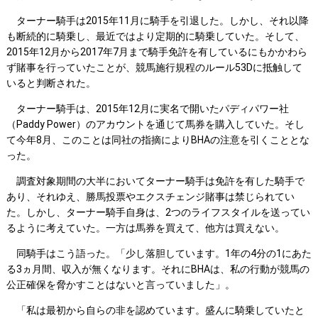
ターナー騎手は2015年11月に騎手を引退した。しかし、それ以降
も断続的に騎乗し、最近ではより定期的に騎乗していた。そして、
2015年12月から2017年7月まで騎手免許を有しているにもかかわら
ず賭事を行っていたことが、競馬施行規程のルール53Dに抵触して
いると判断された。
ターナー騎手は、2015年12月に実名で開いたパディパワー社
（Paddy Power）のアカウントを通じて馬券を購入していた。そし
て今年8月、このことは同社の指摘によりBHAの注意を引くこととな
った。
調査対象期間の大半においてターナー騎手は免許を有した騎手で
あり、それゆえ、勝馬投票やエクスチェンジ賭事は禁じられてい
た。しかし、ターナー騎手自身は、2つのライフスタイルを送ってい
るように考えていた。一方は馬券を買えて、他方は買えない。
同騎手はこう語った。「少し落胆しています。1年の4分の1にあた
る3ヵ月間、収入が無くなります。それにBHAは、私の行動が競馬の
公正確保を脅かすことはないと言っていました」。
「私は最初から自らの非を認めています。盛んに騎乗していたと