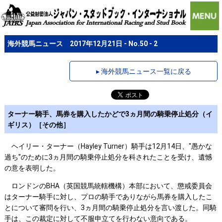
海外競馬ニュース 2017年12月21日 - No.50 - 2
▸ 海外競馬ニュース一覧に戻る
ターナー騎手、馬券を購入したかどで3ヵ月間の騎乗停止処分（イ
ギリス）［その他］
ヘイリー・ターナー（Hayley Turner）騎手は12月14日、"愚かな
過ち"のために3ヵ月間の騎乗停止処分を科されたことを受け、遺憾
の意を表明した。
ロンドンのBHA（英国競馬統轄機構）本部において、懲戒委員会
はターナー騎手に対し、プロの騎手でありながら馬券を購入したこ
とについて審問を行い、3ヵ月間の騎乗停止処分を言い渡した。同騎
手は、この裁定に対して不服申立てを行わない意向である。