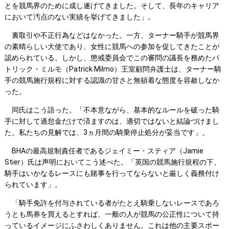
とを競馬界のために成し遂げてきました。そして、長年のキャリア
において汚点のない実績を挙げてきました」。
裏取引や不正行為などはなかった。一方、ターナー騎手が競馬界
の素晴らしい大使であり、女性に競馬への参加を促してきたことが
認められている。しかし、懲戒委員会でこの審問の議長を務めたパ
トリック・ミルモ（Patrick Milmo）王室顧問弁護士は、ターナー騎
手の競馬施行規程に対する認識の甘さと無頓着な態度を容赦しなか
った。
同氏はこう語った。「不本意ながら、基本的なルールを破った騎
手に対して過怠金だけで済ますのは、適切ではないと結論づけまし
た。私たちの見解では、3ヵ月間の騎乗停止処分が妥当です」。
BHAの最高規制責任者であるジェイミー・スティア（Jamie
Stier）氏は声明においてこう述べた。「英国の競馬施行規程の下、
騎手はいかなるレースにも賭事を行ってならないと厳しく義務付け
られています」。
「騎手免許を付与されている者がたとえ騎乗しないレースであろ
うとも馬券を買えるとすれば、一般の人が競馬の公正性について持
っているイメージにふさわしくありません。これは他の主要スポー