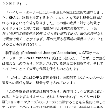
ツと同じです」。
「ヘイリー・ターナー氏はルール違反を完全に認めて謝罪しまし
た。BHAは、制裁を決定する上で、このことを考慮し処分は軽減さ
れるべきという立場を取りました。この種の違反に対する制裁は、
ガイドラインにおいて第一段階が18ヵ月間の失格です」。（
訳
注："失格"は"騎乗停止処分"よりも重い罰則であり、
BHA
の許可なし
で厩舎で働くことができず、馬の売買も競馬場の業務エリアに立ち
入ることも許されない
）。
騎手協会（Professional Jockeys' Association）のCEOポール・
ストラサーズ（Paul Struthers）氏はこう語った。「まず、この処分
は残念なものであり、問題とされている違反に不相応です。そして
ヘイリーにとって大変な代償を伴うものとなります」。
「しかし、彼女は公平な審問を受け、意図的ではなかったルール
違反への責任を認め、処分を受け入れています」。
「この事案を巡る状況は独特であり、再び同じような状況に置か
れることはまずありません。それにもかかわらず、ヘイリーは映
画"ジョッキーマターズ"のシリーズに出演することを自発的に申し出
ています。このシリーズは他の騎手、とりわけ若い騎手がルールを