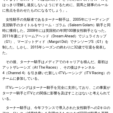
はっきり理解し違反しないようにするために、競馬と賭事のルール
に焦点を合わせたものになるでしょう」。
女性騎手の先駆者であるターナー騎手は、2005年にリーディング
見習騎手のタイトルをサリーム・ゴラム（Saleem Golam）騎手と同
時に獲得した。2008年には英国初の年間100勝女性騎手となった。
2011年夏にドリームアヘッド（Dream Ahead）でジュライカップ
（G1）、マーゴットディド（Margot Did）でナンソープS（G1）を
制した。しかし、2015年シーズンの終わりに32歳で引退を発表し
た。
その後、ターナー騎手はメディアでのキャリアを積んだ。最初は
アットザレーシズ（At The Races）、その後はチャンネル
4（Channel 4）を引き継いだ新しいITVレーシング（ITV Racing）の
チームに参加している。
ITVレーシングはターナー騎手を完全に支持しており、この事案が
ターナー騎手とITVとの関係に影響を及ぼすことはないと考えられて
いる。
ターナー騎手は、今年フランスで導入された女性騎手への2キロの