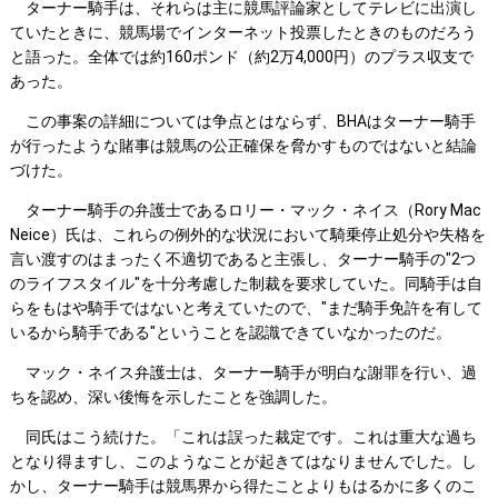
ターナー騎手は、それらは主に競馬評論家としてテレビに出演し
ていたときに、競馬場でインターネット投票したときのものだろう
と語った。全体では約160ポンド（約2万4,000円）のプラス収支で
あった。
この事案の詳細については争点とはならず、BHAはターナー騎手
が行ったような賭事は競馬の公正確保を脅かすものではないと結論
づけた。
ターナー騎手の弁護士であるロリー・マック・ネイス（Rory Mac
Neice）氏は、これらの例外的な状況において騎乗停止処分や失格を
言い渡すのはまったく不適切であると主張し、ターナー騎手の"2つ
のライフスタイル"を十分考慮した制裁を要求していた。同騎手は自
らをもはや騎手ではないと考えていたので、"まだ騎手免許を有して
いるから騎手である"ということを認識できていなかったのだ。
マック・ネイス弁護士は、ターナー騎手が明白な謝罪を行い、過
ちを認め、深い後悔を示したことを強調した。
同氏はこう続けた。「これは誤った裁定です。これは重大な過ち
となり得ますし、このようなことが起きてはなりませんでした。し
かし、ターナー騎手は競馬界から得たことよりもはるかに多くのこ