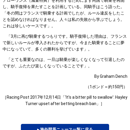
アローワンス（減量特典）を利用するためにまず同国で騎乗を再開
し、騎手復帰を果たすことを計画している。同騎手はこう語った。
「冬の間はフランスで騎乗する計画でしたが、ルール違反をしたこ
とを認めなければなりません。人々は私の失敗から学ぶでしょう。
これは珍しいケースです」。
「3月に再び騎乗するつもりです。騎手復帰した理由は、フランス
で新しいルールが導入されたからですが、今また騎乗することに夢
中になっていて、多くの勝利を挙げています」。
「とても重要なのは、一旦は騎乗が楽しくなくなって引退したの
ですが、ふたたび楽しくなっていることです」。
By Graham Dench
（1ポンド＝約150円）
［Racing Post 2017年12月14日「'It's a bitter pill to swallow': Hayley
Turner upset after betting breach ban」］
▸ 海外競馬ニュース一覧に戻る