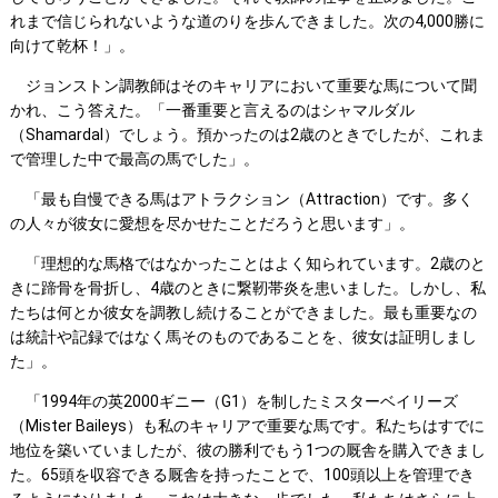
れまで信じられないような道のりを歩んできました。次の4,000勝に
向けて乾杯！」。
ジョンストン調教師はそのキャリアにおいて重要な馬について聞
かれ、こう答えた。「一番重要と言えるのはシャマルダル
（Shamardal）でしょう。預かったのは2歳のときでしたが、これま
で管理した中で最高の馬でした」。
「最も自慢できる馬はアトラクション（Attraction）です。多く
の人々が彼女に愛想を尽かせたことだろうと思います」。
「理想的な馬格ではなかったことはよく知られています。2歳のと
きに蹄骨を骨折し、4歳のときに繋靭帯炎を患いました。しかし、私
たちは何とか彼女を調教し続けることができました。最も重要なの
は統計や記録ではなく馬そのものであることを、彼女は証明しまし
た」。
「1994年の英2000ギニー（G1）を制したミスターベイリーズ
（Mister Baileys）も私のキャリアで重要な馬です。私たちはすでに
地位を築いていましたが、彼の勝利でもう1つの厩舎を購入できまし
た。65頭を収容できる厩舎を持ったことで、100頭以上を管理でき