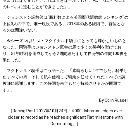
るようになりました。これは大きな一歩でした。私たちはさらに上
のレベルに進むことができました」。
ジョンストン調教師は"勝利数による英国歴代調教師ランキング"の
上位3人の中で、唯一現役である。2018年のある段階で、首位とな
るのは間違いない。
今シーズンはP・J・マクドナルド騎手にとっても輝かしいものと
なった。同騎手はジョンストン厩舎の馬で多くの勝利を挙げてお
り、G1初勝利を達成してから2週間経たずして自身初の年間100勝を
果たした。
マクドナルド騎手はこう語った。「素晴らしい1年でした。騎乗し
たすべての馬、そして私を信頼して騎乗を任せてくれたすべての調
教師に感謝します。この好調を来年もどう持続させるかが問題で
す」。
By Colin Russell
［Racing Post 2017年10月24日「4,000 Johnston edges ever
closer to record as he reaches significant Flat milestone with
Dominating」］