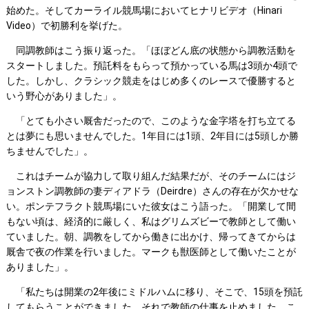
始めた。そしてカーライル競馬場においてヒナリビデオ（Hinari
Video）で初勝利を挙げた。
同調教師はこう振り返った。「ほぼどん底の状態から調教活動を
スタートしました。預託料をもらって預かっている馬は3頭か4頭で
した。しかし、クラシック競走をはじめ多くのレースで優勝すると
いう野心がありました」。
「とても小さい厩舎だったので、このような金字塔を打ち立てる
とは夢にも思いませんでした。1年目には1頭、2年目には5頭しか勝
ちませんでした」。
これはチームが協力して取り組んだ結果だが、そのチームにはジ
ョンストン調教師の妻ディアドラ（Deirdre）さんの存在が欠かせな
い。ポンテフラクト競馬場にいた彼女はこう語った。「開業して間
もない頃は、経済的に厳しく、私はグリムズビーで教師として働い
ていました。朝、調教をしてから働きに出かけ、帰ってきてからは
厩舎で夜の作業を行いました。マークも獣医師として働いたことが
ありました」。
「私たちは開業の2年後にミドルハムに移り、そこで、15頭を預託
してもらうことができました。それで教師の仕事を止めました。こ