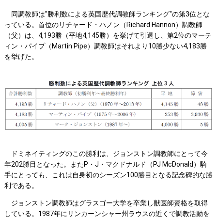
同調教師は"勝利数による英国歴代調教師ランキング"の第3位とな
っている。首位のリチャード・ハノン（Richard Hannon）調教師
（父）は、4,193勝（平地4,145勝）を挙げて引退し、第2位のマーテ
ィン・パイプ（Martin Pipe）調教師はそれより10勝少ない4,183勝
を挙げた。
ドミネイティングのこの勝利は、ジョンストン調教師にとって今
年202勝目となった。またP・J・マクドナルド（PJ McDonald）騎
手にとっても、これは自身初のシーズン100勝目となる記念碑的な勝
利である。
ジョンストン調教師はグラスゴー大学を卒業し獣医師資格を取得
している。1987年にリンカーンシャー州ラウスの近くで調教活動を