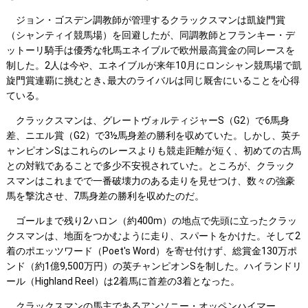
ジョン・ゴスデン調教師が管理するクラックスマンは凱旋門賞
（シャンティイ競馬場）を回避したが、同調教師とフランキー・デ
ットーリ騎手は優秀な牝馬エネイブルで欧州最高賞金の同レースを
制した。2人は今や、エネイブルが来年10月にロンシャン競馬場で凱
旋門賞連覇に挑むとき､最大のライバルは同じ厩舎にいることを心得
ている。
クラックスマンは、グレートヴォルティジャーS（G2）で6馬身
差、ニエル賞（G2）で3½馬身差の勝利を収めていた。しかし、英チ
ャンピオンSはこれらのレースよりも競走距離が短く、初めての古馬
との対戦であることで多少不安視されていた。ところが、クラック
スマンはこれまでで一番破壊力のある走りを見せつけ、数々の強豪
馬を撃沈させ、7馬身差の勝利を収めたのだ。
ゴールまで残り2ハロン（約400m）の地点で先頭に立ったクラッ
クスマンは、地面をつかむように走り、スパートをかけた。そして2
着のポエッツワード（Poet's Word）を寄せ付けず、総賞金130万ポ
ンド（約1億9,500万円）の英チャンピオンSを制した。ハイランドリ
ール（Highland Reel）は2着馬に首差の3着となった。
クラックスマンの馬主であるアンソニー・オッペンハイマー