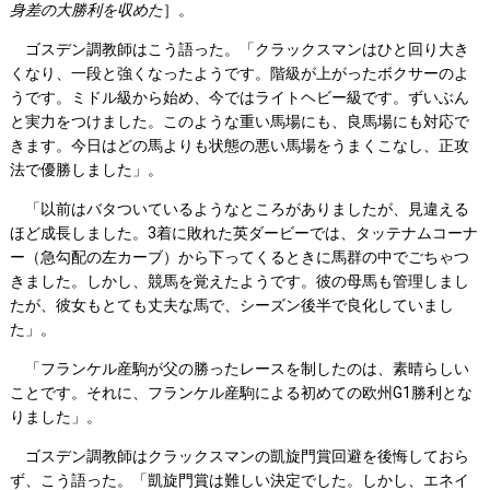
身差の大勝利を収めた
］。
ゴスデン調教師はこう語った。「クラックスマンはひと回り大き
くなり、一段と強くなったようです。階級が上がったボクサーのよ
うです。ミドル級から始め、今ではライトヘビー級です。ずいぶん
と実力をつけました。このような重い馬場にも、良馬場にも対応で
きます。今日はどの馬よりも状態の悪い馬場をうまくこなし、正攻
法で優勝しました」。
「以前はバタついているようなところがありましたが、見違える
ほど成長しました。3着に敗れた英ダービーでは、タッテナムコーナ
ー（急勾配の左カーブ）から下ってくるときに馬群の中でごちゃつ
きました。しかし、競馬を覚えたようです。彼の母馬も管理しまし
たが、彼女もとても丈夫な馬で、シーズン後半で良化していまし
た」。
「フランケル産駒が父の勝ったレースを制したのは、素晴らしい
ことです。それに、フランケル産駒による初めての欧州G1勝利とな
りました」。
ゴスデン調教師はクラックスマンの凱旋門賞回避を後悔しておら
ず、こう語った。「凱旋門賞は難しい決定でした。しかし、エネイ