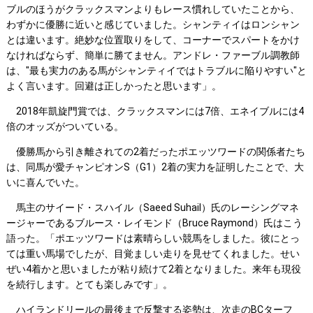
ブルのほうがクラックスマンよりもレース慣れしていたことから、
わずかに優勝に近いと感じていました。シャンティイはロンシャン
とは違います。絶妙な位置取りをして、コーナーでスパートをかけ
なければならず、簡単に勝てません。アンドレ・ファーブル調教師
は、"最も実力のある馬がシャンティイではトラブルに陥りやすい"と
よく言います。回避は正しかったと思います」。
2018年凱旋門賞では、クラックスマンには7倍、エネイブルには4
倍のオッズがついている。
優勝馬から引き離されての2着だったポエッツワードの関係者たち
は、同馬が愛チャンピオンS（G1）2着の実力を証明したことで、大
いに喜んでいた。
馬主のサイード・スハイル（Saeed Suhail）氏のレーシングマネ
ージャーであるブルース・レイモンド（Bruce Raymond）氏はこう
語った。「ポエッツワードは素晴らしい競馬をしました。彼にとっ
ては重い馬場でしたが、目覚ましい走りを見せてくれました。せい
ぜい4着かと思いましたが粘り続けて2着となりました。来年も現役
を続行します。とても楽しみです」。
ハイランドリールの最後まで反撃する姿勢は、次走のBCターフ