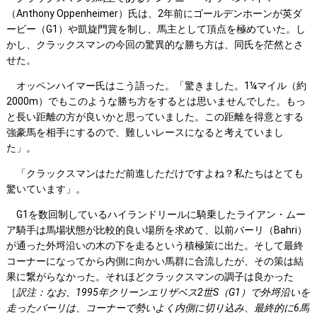
（Anthony Oppenheimer）氏は、2年前にゴールデンホーンが英ダ
ービー（G1）や凱旋門賞を制し、馬主として頂点を極めていた。し
かし、クラックスマンの今回の驚異的な勝ち方は、同氏を茫然とさ
せた。
オッペンハイマー氏はこう語った。「驚きました。1¼マイル（約
2000m）でもこのような勝ち方をするとは思いませんでした。もっ
と長い距離の方が良いかと思っていました。この距離を得意とする
強豪馬を相手にするので、難しいレースになると考えていまし
た」。
「クラックスマンはただ前進しただけですよね？私たちはとても
驚いています」。
G1を数回制しているハイランドリールに騎乗したライアン・ムー
ア騎手は馬場状態が比較的良い場所を求めて、以前バーリ（Bahri）
が通った外埒沿いの木の下を走るという積極策に出た。そして最終
コーナーになってから内側に向かい馬群に合流したが、その策は結
果に繋がらなかった。それほどクラックスマンの調子は良かった
［
訳注：なお、
1995
年クリーンエリザベス2
世S
（G1
）で外埒沿いを
走ったバーリは、コーナーで勢いよく内側に切り込み、最終的に6
馬