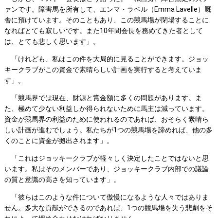
ァンです。障害馬を所有して、エンマ・ラベル（Emma Lavelle）厩
舎に預けています。そのこともあり、この競馬場が閉場することに
なればとても寂しいです。また10年間会長を務めてきた者として
は、とても悲しく思います」。
「けれども、私はこの件を大局的に見ることができます。ジョッ
キークラブがこの資金で素晴らしい計画を実行すると考えていま
す」。
「競馬界では現在、財源と賞金額に多くの問題があります。ま
た、極めて少ない利益しか得られないために馬主は減っています。
資金が競馬界の利益のために使われるのであれば、おそらく素晴ら
しい計画が進むでしょう。私たちが1つの競馬場を諦めれば、他の多
くのことに資金が拠出されます」。
「これはジョッキークラブが軽々しく決定したことではないと思
います。私はそのメンバーであり、ジョッキークラブ内部での議論
の質と意識の高さを知っています」。
「彼らはこのような件について傲慢になるような人々ではありま
せん。多大な貢献ができるのであれば、1つの競馬場を失う悲劇をそ