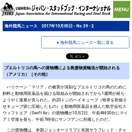
海外競馬ニュース 2017年10月05日 - No.39 - 2
▸ 海外競馬ニュース一覧に戻る
プエルトリコの馬への貨物機による救援物資輸送が開始される
（アメリカ）［その他］
ハリケーン「マリア」の被害が深刻なプエルトリコの馬のために
飼料と動物用医薬品を届ける取組みが開始されてから1週間が経ち、
ようやく進展が見られた。約20トンのヘイキューブ（牧草を乾燥さ
せキューブ状に圧縮したもの）と動物用医薬品を積んだ航空会社ス
ウィフトエア（Swift Air）の貨物機が10月2日、午前4時30分にマイ
アミ空港を発ち、午前7時頃にサンフアンに到着したのだ。
この貨物機は、米国ジョッキークラブと米国サラブレッド・チャ