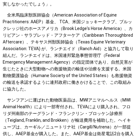
実しなかったでしょう」。
全米馬臨床獣医師協会（American Association of Equine
Practitioners: AAEP）基金、 TCA、米国ジョッキークラブ、ブルッ
クレッジ社のホースアメリカ（Brook Ledge's Horse America）、カ
リビアン・サラブレッド・アフターケア（Caribbean Thoroughbred
Aftercare）、テキサス州獣医師協会（Texas Equine Veterinary
Association: TEVA) が、ランチエイド（Ranch Aid）と協力して取り
組んだ。ランチエイドは、米国連邦緊急事態管理庁（Federal
Emergency Management Agency）の指定団体であり、自然災害が
生じたときに大型動物への救援物資の輸送や治療を支援する。米国
動物愛護協会（Humane Society of the United States）も救援物資
の輸送を承認するように連邦政府に働きかけることで、この取組み
に協力した。
サンフアンに運ばれた動物医薬品は、MWIアニマルヘルス（MWI
Animal Health）により一部寄付され、TEVAにより購入され、フロ
リダ州南部のテーグランド・フランクリン・ブロッケン診療所
（Teigland, Franklin, and Brokken）が輸送費用を補助した。ヘイキ
ューブは、カーギル／ニュートリナ社（Cargill/Nutrena）が一部提
供し、AAEP基金が購入した。また、AAEP基金は衛星電話2台を購入