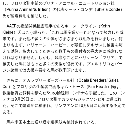
し、フロリダ州南部のプリナ・アニマル・ニュートリション社
（Purina Animal Nutrition）の代表シーラ・コンデ（Shiela Conde）
氏が輸送費用を補助した。
AAEPの産業関係担当理事であるキース・クライン（Keith
Kleine）氏はこう語った。｢これは馬産業が一丸となって努力した成
果です。また他の多くの団体がさまざまな取組みを行いました。何
よりもまず、ハリケーン「ハービー」が最初にテキサスに被害を与
えて以降、協力してくださった数千もの寄付者の寛大さに感謝しな
ければなりません。しかし、残念なことにハリケーン「マリア」で
被災した馬にはもっと多くの支援が必要です。プエルトリコとバー
ジン諸島では支援を要する馬が数千頭います｣。
さらに、オカラブリーダーズセール社（Ocala Breeders' Sales
Co.）とフロリダの生産者であるキム・ヒース（Kim Heath）氏は、
救援物資と飼料を積んだ5つの輸送用コンテナを手配した。このコン
テナは9月29日に、フロリダ州オカラからジャクソンビルに運ばれ
た。そこで輸送船に積まれ、サンフアンに10月6日に到着する予定で
ある。
馬を米国本土に送り返す選択肢も検討されている。