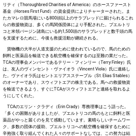
リティ（Thoroughbred Charities of America）のホースファースト
基金（Horses First Fund）の資金提供によりチャーターされた。ま
たカマレロ競馬場にいる800頭以上のサラブレッドに届けられるこれ
らの救援物資は、多くの馬関係団体により手配された。プエルトリ
コと米領バージン諸島にいる約1,500頭のサラブレッドと数千頭の馬
を支援するために、今後も救援活動が継続される。
貨物機の大半が人道支援のために使われているので、馬のための
飼料と医薬品を輸送できる航空機を確保するのは至難の業だった。
TCAの理事会メンバーであるテリー・フィンリー（Terry Finley）氏
は、友人のヴィンセント・ヴァイオラ（Vincent Viola）氏に連絡し
た。ヴァイオラ氏はセントエリアスステーブル（St. Elias Stables）
のオーナーであり、スウィフトエアの株主である。馬への救援物資
を輸送できるよう、すぐにTCAがスウィフトエアと連絡を取れるよ
うにしてくれた。
TCAのエリン・クラディ（Erin Crady）専務理事はこう語った。
「多くの困難がありましたが、プエルトリコの馬のもとに飼料と医
薬品がやっと届くのを見て感動しています。素晴らしいチームワー
ク、多数の団体の援助、プエルトリコへの航空機を確保するために
辛抱強く取り組んでくれた人々のサポートなしでは、この努力は結