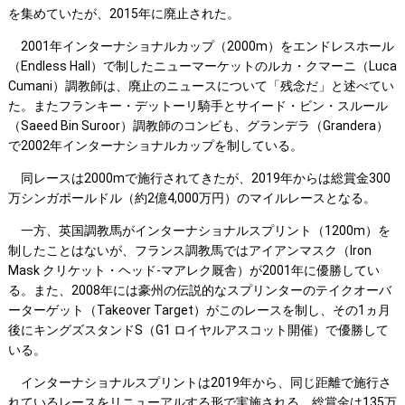
を集めていたが、2015年に廃止された。
2001年インターナショナルカップ（2000m）をエンドレスホール
（Endless Hall）で制したニューマーケットのルカ・クマーニ（Luca
Cumani）調教師は、廃止のニュースについて「残念だ」と述べてい
た。またフランキー・デットーリ騎手とサイード・ビン・スルール
（Saeed Bin Suroor）調教師のコンビも、グランデラ（Grandera）
で2002年インターナショナルカップを制している。
同レースは2000mで施行されてきたが、2019年からは総賞金300
万シンガポールドル（約2億4,000万円）のマイルレースとなる。
一方、英国調教馬がインターナショナルスプリント（1200m）を
制したことはないが、フランス調教馬ではアイアンマスク（Iron
Mask クリケット・ヘッド-マアレク厩舎）が2001年に優勝してい
る。また、2008年には豪州の伝説的なスプリンターのテイクオーバ
ーターゲット（Takeover Target）がこのレースを制し、その1ヵ月
後にキングズスタンドS（G1 ロイヤルアスコット開催）で優勝して
いる。
インターナショナルスプリントは2019年から、同じ距離で施行さ
れているレースをリニューアルする形で実施される。総賞金は135万