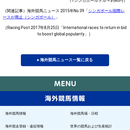
（1シンガポールドル＝約80円）
（関連記事）海外競馬ニュース 2015年No.39「
シンガポール国際レ
ースが廃止（シンガポール）
」
［Racing Post 2017年8月25日「International races to return in bid
to boost global popularity」］
▸ 海外競馬ニュース一覧に戻る
海外競馬情報
海外競馬場・日程
海外競走登録・遠征情報
世界の競馬および生産統計