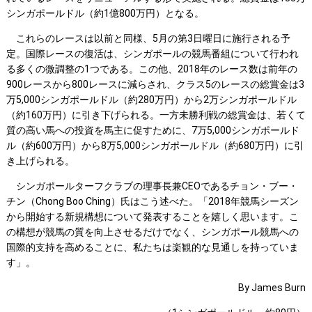
シンガポールドル（約1億800万円）となる。
これらのレースは以前と同様、5月の第3日曜日に施行される予
定。国際レースの復活は、シンガポールの競馬番組について行われ
る多くの微調整の1つである。この他、2018年のレース数は前年の
900レースから800レースに減らされ、クラス5のレースの総賞金は3
万5,000シンガポールドル（約280万円）から2万シンガポールドル
（約160万円）に引き下げられる。一方未勝利戦の総賞金は、若くて
質の高い馬への投資を馬主に促すために、7万5,000シンガポールド
ル（約600万円）から8万5,000シンガポールドル（約680万円）に引
き上げられる。
シンガポールターフクラブの理事長兼CEOであるチョン・ブー・
チン（Chong Boo Ching）氏はこう述べた。「2018年競馬シーズン
から開始する新規構想について発表することを嬉しく思います。こ
の構想が競馬の質を向上させるだけでなく、シンガポール競馬への
国際的支持を高めることに、私たちは楽観的な見通しを持っていま
す」。
By James Burn