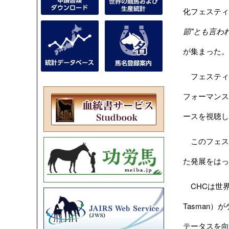
化フェスティバル（
節"とも言わ
が集まった。
フェスティ
フォーマンス
ースを視聴し
このフェステ
た発展をはっ
CHCは世界
Tasman
テータスを向