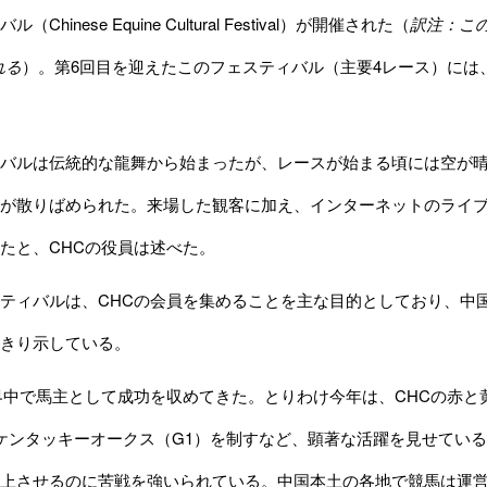
Chinese Equine Cultural Festival）が開催された（
訳注：こ
れる
）。第6回目を迎えたこのフェスティバル（主要4レース）には、
バルは伝統的な龍舞から始まったが、レースが始まる頃には空が晴
が散りばめられた。来場した観客に加え、インターネットのライブ
たと、CHCの役員は述べた。
ィバルは、CHCの会員を集めることを主な目的としており、中国
きり示している。
中で馬主として成功を収めてきた。とりわけ今年は、CHCの赤と黄
）がケンタッキーオークス（G1）を制すなど、顕著な活躍を見せてい
上させるのに苦戦を強いられている。中国本土の各地で競馬は運