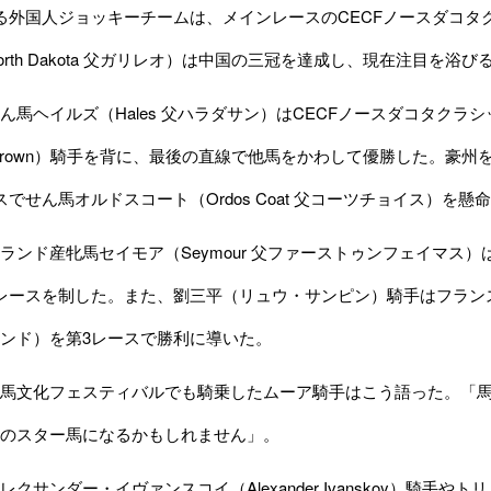
外国人ジョッキーチームは、メインレースのCECFノースダコタク
orth Dakota 父ガリレオ）は中国の三冠を達成し、現在注目を浴
馬ヘイルズ（Hales 父ハラダサン）はCECFノースダコタク
n Brown）騎手を背に、最後の直線で他馬をかわして優勝した。豪州を拠
スでせん馬オルドスコート（Ordos Coat 父コーツチョイス）を
ンド産牝馬セイモア（Seymour 父ファーストゥンフェイマス
レースを制した。また、劉三平（リュウ・サンピン）騎手はフランス産せん
ンド）を第3レースで勝利に導いた。
馬文化フェスティバルでも騎乗したムーア騎手はこう語った。「馬
のスター馬になるかもしれません」。
クサンダー・イヴァンスコイ（Alexander Ivanskoy）騎手