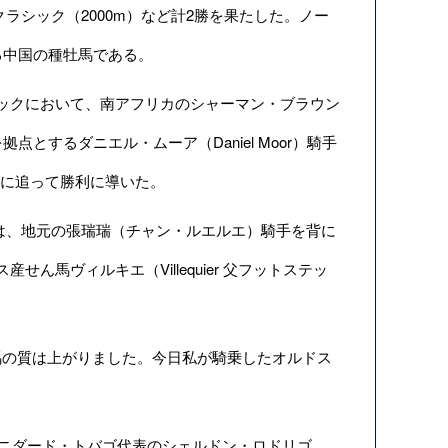
ラシック（2000m）など計2勝を果たした。ノー
びる中国の種牡馬である。
ラシックにおいて、南アフリカのシャーマン・ブラウン
点とするダニエル・ムーア（Daniel Moor）騎手
懸命に追って勝利に導いた。
）は、地元の張瑞瑞（チャン・ルエルエ）騎手を背に
馬ヴィルキエ（Villequier 父フットステッ
の質は上がりました。今日私が騎乗したオルドス
やトリニダード・トバゴ代表のシェルドン・ロドリゴ