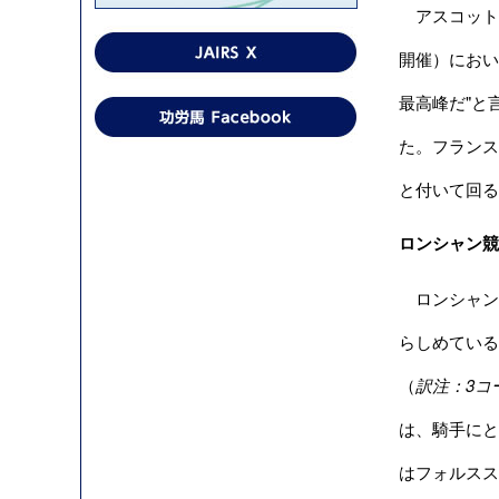
アスコット競
開催）におい
最高峰だ"と
た。フランス
と付いて回る
ロンシャン競
ロンシャン
らしめている
（
訳注：
3
コ
は、騎手にと
はフォルスス