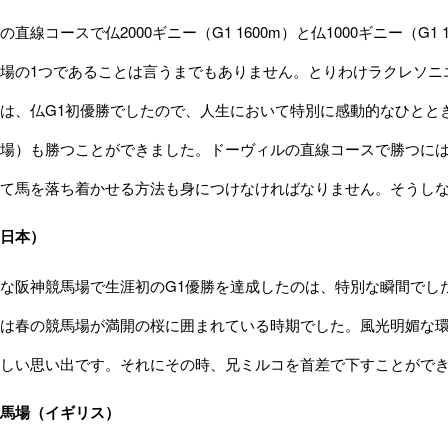
直線コースで仏2000ギニー（G1 1600m）と仏1000ギニー（G
の1つであることは言うまでもありません。とりわけラクレソニエール（La 
は、仏G1初優勝でしたので、人生において特別に感動的なひととき
場）も勝つことができました。ドーヴィルの直線コースで勝つに
て馬を落ち着かせる方法も身につけなければなりません。そうし
日本）
な阪神競馬場で生涯初のG1優勝を達成したのは、特別な瞬間でし
は春の競馬場が満開の桜に囲まれている時期でした。風光明媚な環
しい思い出です。それにその時、兄ミルコを首差で下すことがで
馬場（イギリス）