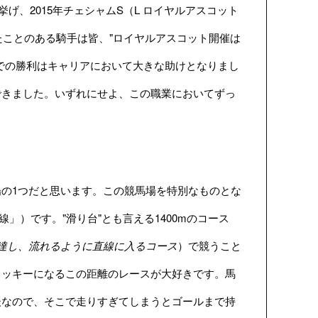
げ、2015年チェシャムS（L ロイヤルアスコット
したことのある騎手は皆、"ロイヤルアスコット開催は
での勝利はキャリアにおいて大きな助けとなりまし
できました。いずれにせよ、この職業においてずっ
の1つだと思います。この競馬場を特別なものとな
」）です。"滑り台"とも言える1400mのコース
達し、流れるように直線に入るコース
）で競うこと
リッキーになるこの距離のレースが大好きです。馬
後なので、そこで走りすぎてしまうとゴールまで持