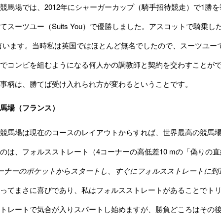
馬場では、2012年にシャーガーカップ（騎手招待競走）で1勝を挙
てスーツユー（Suits You）で優勝しました。アスコットで騎乗
言います。当時私は英国ではほとんど無名でしたので、スーツユー
でコンビを組むようになる何人かの調教師と契約を交わすことが
事柄は、勝てば受け入れられ方が変わるということです。
馬場（フランス）
競馬場は現在のコースのレイアウトからすれば、世界最高の競馬場
のは、フォルスストレート（4コーナーの高低差10 mの「偽りの直線
ーナーのポケットからスタートし、すぐにフォルスストレートに到
ってまさに喜びであり、私はフォルスストレートがあることでト
トレートで気合が入りスパートし始めますが、勝負どころはその