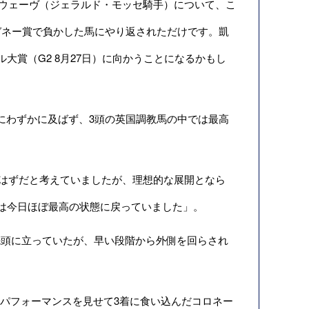
ルバーウェーヴ（ジェラルド・モッセ騎手）について、こ
ガネー賞で負かした馬にやり返されただけです。凱
大賞（G2 8月27日）に向かうことになるかもし
de）にわずかに及ばず、3頭の英国調教馬の中では最高
なるはずだと考えていましたが、理想的な展開となら
は今日ほぼ最高の状態に戻っていました」。
て先頭に立っていたが、早い段階から外側を回らされ
勇敢なパフォーマンスを見せて3着に食い込んだコロネー