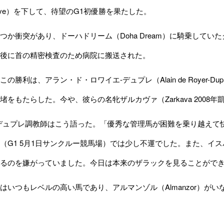
rwave）を下して、待望のG1初優勝を果たした。
衝突があり、ドーハドリーム（Doha Dream）に騎乗していたグレゴ
後に首の精密検査のため病院に搬送された。
勝利は、アラン・ド・ロワイエ-デュプレ（Alain de Royer-
堵をもたらした。今や、彼らの名牝ザルカヴァ（Zarkava 2008
デュプレ調教師はこう語った。「優秀な管理馬が困難を乗り越えて
（G1 5月1日サンクルー競馬場）では少し不運でした。また、イスパ
るのを嫌がっていました。今日は本来のザラックを見ることがで
いつもレベルの高い馬であり、アルマンゾル（Almanzor）がい