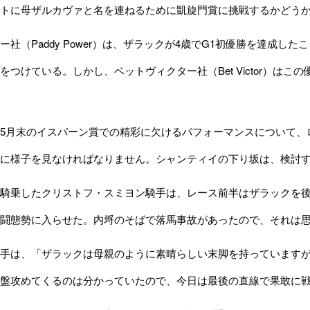
トに母ザルカヴァと名を連ねるために凱旋門賞に挑戦するかどうか
社（Paddy Power）は、ザラックが4歳でG1初優勝を達成したこ
をつけている。しかし、ベットヴィクター社（Bet Victor）はこの
月末のイスパーン賞での精彩に欠けるパフォーマンスについて、
に様子を見なければなりません。シャンティイの下り坂は、検討
騎乗したクリストフ・スミヨン騎手は、レース前半はザラックを後
闘態勢に入らせた。内埒のそばで落馬事故があったので、それは
手は、「ザラックは母親のように素晴らしい末脚を持っていますが
盤攻めてくるのは分かっていたので、今日は最後の直線で果敢に