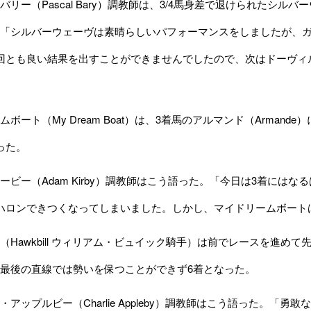
リー（Pascal Bary）調教師は、3/4馬身差で退けられたシ
「シルバーウェーヴは素晴らしいパフォーマンスをしましたが、
回とも良い結果を出すことができませんでしたので、次はドーヴィル
ボート（My Dream Boat）は、3着馬のアルマンド（Arman
った。
ビー（Adam Kirby）調教師はこう語った。「今日は3着には
ハロンできつくなってしまいました。しかし、マイドリームボート
Hawkbill ウィリアム・ビュイック騎手）は前でレースを進め
最後の直線では勢いを保つことができず6着となった。
アップルビー（Charlie Appleby）調教師はこう語った。「