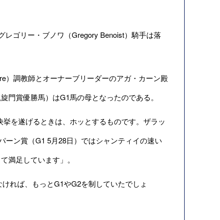
リー・ブノワ（Gregory Benoist）騎手は落
Dupre）調教師とオーナーブリーダーのアガ・カーン殿
年凱旋門賞優勝馬）はG1馬の母となったのである。
快挙を遂げるときは、ホッとするものです。ザラッ
ーン賞（G1 5月28日）ではシャンティイの速い
きて満足しています」。
なければ、もっとG1やG2を制していたでしょ