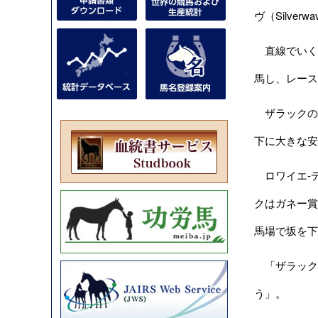
ヴ（Silve
直線でいくつか
馬し、レース
ザラックのこの
下に大きな安
ロワイエ-
クはガネー賞
馬場で坂を下
「ザラックは
う」。