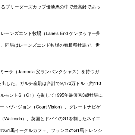
するブリーダーズカップ優勝馬の中で最高齢であっ
ーンズエンド牧場（Lane's End ケンタッキー州
た。同馬はレーンズエンド牧場の看板種牡馬で、世
ャミーラ（Jameela 父ランバンクシャス）を持つガ
した。ガルチ産駒は合計で9,170万ドル（約110
モントS（G1）を制して1995年最優秀3歳牡馬に
トヴィジョン（Court Vision）、グレートナビゲ
ォレンダ（Wallenda）、英国とドバイのG1を制したネイエ
日本のG1馬イーグルカフェ、フランスのG1馬トレンシ