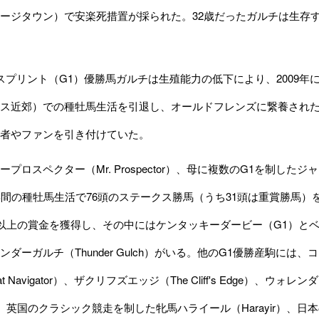
ージタウン）で安楽死措置が採られた。32歳だったガルチは生存
スプリント（G1）優勝馬ガルチは生殖能力の低下により、2009年にレ
ス近郊）での種牡馬生活を引退し、オールドフレンズに繋養され
者やファンを引き付けていた。
ロスペクター（Mr. Prospector）、母に複数のG1を制したジ
年間の種牡馬生活で76頭のステークス勝馬（うち31頭は重賞勝馬）を出
）以上の賞金を獲得し、その中にはケンタッキーダービー（G1）とベル
ダーガルチ（Thunder Gulch）がいる。他のG1優勝産駒には、コー
t Navigator）、ザクリフズエッジ（The Cliff's Edge）、ウ
f）、英国のクラシック競走を制した牝馬ハライール（Harayir）、