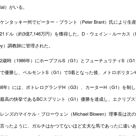
tial）がいる。
ンタッキー州でピーター・ブラント（Peter Brant）氏により生産
,521ドル（約3億7,146万円）を獲得した。D・ウェイン・ルーカス（D
olley）調教師に管理された。
歳時（1986年）にホープフルS（G1）とフューチュリティS（G1
）で優勝し、ベルモントS（G1）で3着となった後、メトロポリタン
88年）には、ポトレログランデH（G3）、カーターH（G1）を制
最高の快挙であるBCスプリント（G1）優勝を達成し、エクリプ
ンズのマイケル・ブローウェン（Michael Blowen）理事長
言ったように、ガルチはかつてないほど丈夫な馬であったに違い