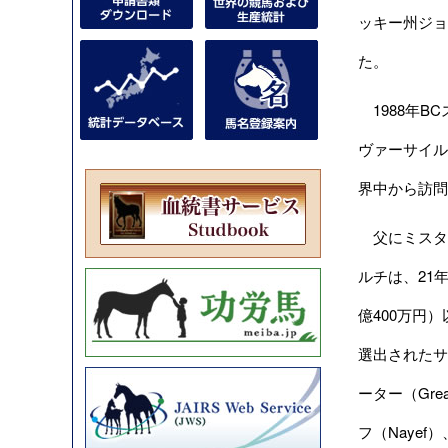
ッキー州ジョ
た。
1988年BC
ヴァーサイル
界中から訪問
父にミスタープ
ルチは、21
億400万円
選出されたサン
ーター（Grea
フ（Naye