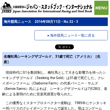
海外競馬ニュース 2016年08月11日 - No.32 - 3
▸ 海外競馬ニュース一覧に戻る
名種牡馬シーキングザゴールド、31歳で死亡（アメリカ）［生
産］
現役時代にG1を数回制し、種牡馬として大きな影響力を持ったシ
ーキングザゴールド（Seeking the Gold）は31歳で死亡した。クレ
イボーンファーム（Claiborne Farm）の代表バーニー・サムズ
（Bernie Sams）氏によれば、シーキングザゴールドは7月28日、老
齢による衰弱のために安楽死措置が取られた。
この優秀なミスタープロスペクター産駒は、1985年にケンタッキ
ー州パリスのクレイボーンファームで誕生した。母はコンゲーム