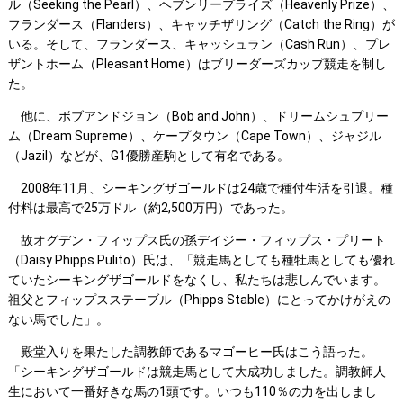
ル（Seeking the Pearl）、ヘブンリープライズ（Heavenly Prize）、
フランダース（Flanders）、キャッチザリング（Catch the Ring）が
いる。そして、フランダース、キャッシュラン（Cash Run）、プレ
ザントホーム（Pleasant Home）はブリーダーズカップ競走を制し
た。
他に、ボブアンドジョン（Bob and John）、ドリームシュプリー
ム（Dream Supreme）、ケープタウン（Cape Town）、ジャジル
（Jazil）などが、G1優勝産駒として有名である。
2008年11月、シーキングザゴールドは24歳で種付生活を引退。種
付料は最高で25万ドル（約2,500万円）であった。
故オグデン・フィップス氏の孫デイジー・フィップス・プリート
（Daisy Phipps Pulito）氏は、「競走馬としても種牡馬としても優れ
ていたシーキングザゴールドをなくし、私たちは悲しんでいます。
祖父とフィップスステーブル（Phipps Stable）にとってかけがえの
ない馬でした」。
殿堂入りを果たした調教師であるマゴーヒー氏はこう語った。
「シーキングザゴールドは競走馬として大成功しました。調教師人
生において一番好きな馬の1頭です。いつも110％の力を出しまし