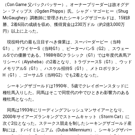
（Con Game 父バックパッサー）。オーナーブリーダーは故オグデ
ン・フィップス（Ogden Phipps）氏。シャグ・マゴーヒー（Shug
McGaughey）調教師に管理されたシーキングザゴールドは、15戦8
勝、2着6回の成績を収め、獲得賞金は230万ドル（約2億3,000万
円）以上に上った。
現役時代の最も注目すべき偉業は、スーパーダービー（当時
G1）、ドワイヤーS（当時G1）、ピーターパンS（G2）、スウェー
ルSでの優勝である。1988年BCクラシック（G1）では年度代表馬ア
リシーバ（Alysheba）の2着となり、トラヴァースS（G1）、ウッド
メモリアルS（G1）、ハスケル招待S（G1）、メトロポリタン
H（G1）、ゴーサムS（当時G2）でも2着となった。
シーキングザゴールドは1990年、5歳でクレイボーンスタッドに
種牡馬入りした。同馬はそこで同世代の中でひときわ影響力のある
種牡馬となった。
同馬は1993年にリーディングフレッシュマンサイアーとなり、
2000年サイアーズランキングでストームキャット（Storm Cat）に
次ぐ2位となった。ステークス競走を制したシーキングザゴールド産
駒には、ドバイミレニアム（Dubai Millennium）、シーキングザパー