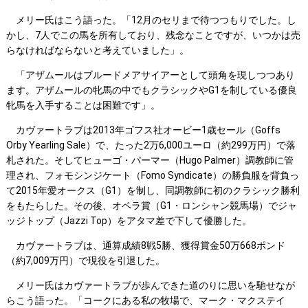
メリー氏はこう語った。「12月のセリまで待つつもりでした。し
かし、7人でこの馬を所有しており、残念なことですが、いつかは売
らなければならないと考えていました」。
「アザムールはブルードメアサイアーとして頭角を現しつつあり
ます。アザムールの牝馬の中でもクラシックやG1を制している優良
牝馬を入手することは困難です」。
カヴァートラブは2013年ゴフス社オービー1歳セール（Goffs
Orby Yearling Sale）で、たった2万6,000ユーロ（約299万円）で落
札された。そしてヒューゴ・パーマー（Hugo Palmer）調教師に管
理され、フォモシンジケート（Fomo Syndicate）の勝負服を背負っ
て2015年愛オークス（G1）を制し、同調教師に初のクラシック勝利
をもたらした。その後、オペラ賞（G1・ロンシャン競馬場）でジャ
ッジトップ（Jazzi Top）をアタマ差で下して優勝した。
カヴァートラブは、通算成績8戦5勝、獲得賞金50万668ポンド
（約7,009万円）で現役を引退した。
メリー氏はカヴァートラブが歩んできた道のりに思いを馳せなが
らこう語った。「コークにある私の牧場で、マーク・マクステイ