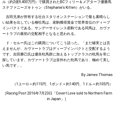
ル（約2億9,400万円）で購買されたBCフィリー＆メアターフ優勝馬
ステファニーズキトゥン（Stephanie's Kitten）がいる。
吉田兄弟が所有する社台スタリオンステーションで最も素晴らし
い結果を出している種牡馬は、産駒獲得賞金で世界首位のディープ
インパクトである。サンデーサイレンス産駒である同馬は、カヴァ
ートラブの最初の交配相手となると思われる。
ド・セルー氏はこの購買についてこう語った。「まだ確実とは言
えませんが、カヴァートラブはディープインパクトと交配するよう
です。吉田勝己氏は優良牝馬群に加えるトップクラスの牝馬を常に
探しています。カヴァートラブは並外れた牝馬であり、極めて美し
い馬です」。
By James Thomas
（1ユーロ＝約115円、1ポンド＝約140円、1ドル＝約105円）
［Racing Post 2016年7月23日「Covert Love sold to Northern Farm
in Japan」］