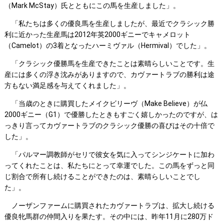
（Mark McStay）氏とともにこの馬を生産しました」。
「私たちは多くの優良馬を生産しましたが、最近でクラシック勝
利に近かった生産馬は2012年英2000ギニーでキャメロット
（Camelot）の3着となったハーミヴァル（Hermival）でした」。
「クラシック優勝馬を生産できたことは素晴らしいことです。生
産には多くの浮き沈みがありますので、カヴァートラブの勝利は途
方もない満足感を与えてくれました」。
「当歳のときに購買したメイクビリーヴ（Make Believe）が仏
2000ギニー（G1）で優勝したときもすごく嬉しかったのですが、は
っきり言ってカヴァートラブのクラシック優勝の喜びはその十倍で
した」。
「パルマー調教師がセリで彼女を気に入ってシンジケートに加わ
ってくれたことは、私たちにとって幸運でした。この馬をずっと同
じ割合で所有し続けることができたのは、素晴らしいことでし
た」。
ノーザンファームに購買されたカヴァートラブは、拡大し続ける
優良牝馬群の仲間入りを果たす。その中には、昨年11月に280万ド