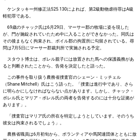
ケンタッキー州修正法525.130によれば、第2級動物虐待罪はA級
軽犯罪である。
69歳のチャック氏は6月29日、マーサー郡の牧場に姿を現した
が、門が施錠されていたため中に入ることができなかった。同氏は
その後まもなく拘束され、ボイル郡の拘置所に勾留されている。尋
問は7月5日にマーサー郡裁判所で実施される予定。
スタウト博士は、ボレル親子には放置された馬への保護義務があ
ると判断されたことから、告発を決定したと語った。
この事件を取り扱う農務省捜査官のシェーン・ミッチェル
（Shane Mitchell）氏はこう語った。「捜査は進行中であり、さら
に明らかにしなければならない点があります。しかし、チャック・
ボレル氏とマリア・ボレル氏の両者を告発するのには十分な証拠が
あります」。
「捜査官はマリア氏の所在を特定しようとしています。そのうち
彼女は拘束されるでしょう」。
農務省職員は6月初旬から、ボランティアや馬関連団体とともに放