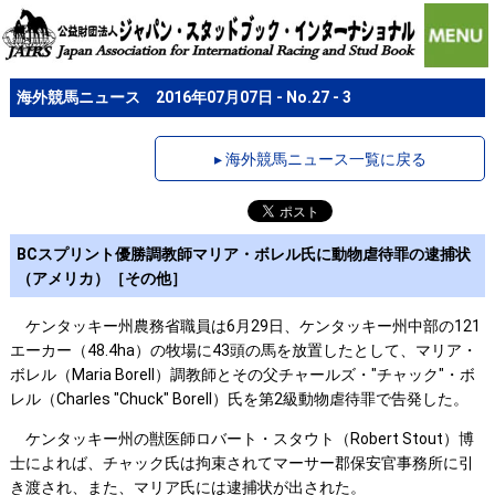
海外競馬ニュース 2016年07月07日 - No.27 - 3
▸ 海外競馬ニュース一覧に戻る
BCスプリント優勝調教師マリア・ボレル氏に動物虐待罪の逮捕状
（アメリカ）［その他］
ケンタッキー州農務省職員は6月29日、ケンタッキー州中部の121
エーカー（48.4ha）の牧場に43頭の馬を放置したとして、マリア・
ボレル（Maria Borell）調教師とその父チャールズ・"チャック"・ボ
レル（Charles "Chuck" Borell）氏を第2級動物虐待罪で告発した。
ケンタッキー州の獣医師ロバート・スタウト（Robert Stout）博
士によれば、チャック氏は拘束されてマーサー郡保安官事務所に引
き渡され、また、マリア氏には逮捕状が出された。