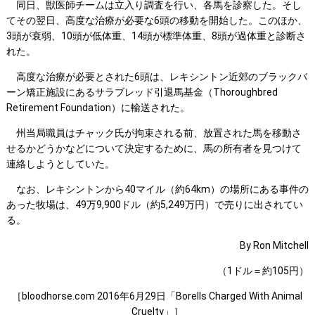
同日、獣医師チームは立入り調査を行い、各馬を診察した。そし
てその翌日、高度な治療が必要な6頭の移動を開始した。このほか、
3頭が衰弱、10頭が低体重、14頭が標準体重、8頭が過体重と診断さ
れた。
高度な治療が必要とされた6頭は、レキシントン近郊のブラックバ
ーン矯正施設にあるサラブレッド引退馬基金（Thoroughbred
Retirement Foundation）に輸送された。
州当局職員はチャック氏が拘束される前、放置された馬を移動さ
せるかどうかなどについて決定するために、馬の所有者を見つけて
連絡しようとしていた。
なお、レキシントンから40マイル（約64km）の場所にある事件の
あった牧場は、49万9,900ドル（約5,249万円）で売りに出されてい
る。
By Ron Mitchell
（1ドル＝約105円）
［bloodhorse.com 2016年6月29日「Borells Charged With Animal
Cruelty」］