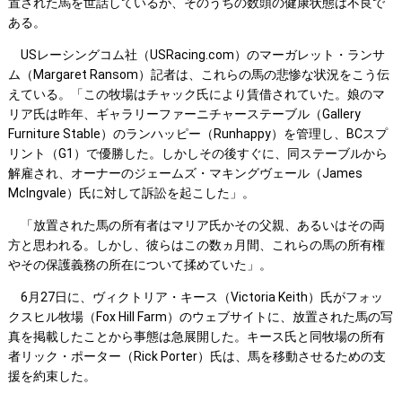
置された馬を世話しているが、そのうちの数頭の健康状態は不良で
ある。
USレーシングコム社（USRacing.com）のマーガレット・ランサ
ム（Margaret Ransom）記者は、これらの馬の悲惨な状況をこう伝
えている。「この牧場はチャック氏により賃借されていた。娘のマ
リア氏は昨年、ギャラリーファーニチャーステーブル（Gallery
Furniture Stable）のランハッピー（Runhappy）を管理し、BCスプ
リント（G1）で優勝した。しかしその後すぐに、同ステーブルから
解雇され、オーナーのジェームズ・マキングヴェール（James
McIngvale）氏に対して訴訟を起こした」。
「放置された馬の所有者はマリア氏かその父親、あるいはその両
方と思われる。しかし、彼らはこの数ヵ月間、これらの馬の所有権
やその保護義務の所在について揉めていた」。
6月27日に、ヴィクトリア・キース（Victoria Keith）氏がフォッ
クスヒル牧場（Fox Hill Farm）のウェブサイトに、放置された馬の写
真を掲載したことから事態は急展開した。キース氏と同牧場の所有
者リック・ポーター（Rick Porter）氏は、馬を移動させるための支
援を約束した。