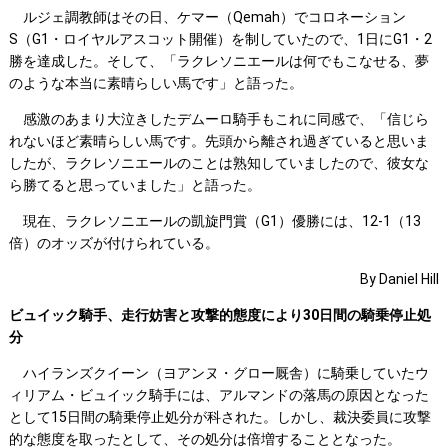
ルジェ調教師はその日、ケマー（Qemah）でコロネーション
S（G1・ロイヤルアスコット開催）を制していたので、1日にG1・2
勝を達成した。そして、「ラクレソニエールは何でもこなせる、夢
のような本当に素晴らしい馬です」と語った。
感激のあまり大泣きしたデムーロ騎手もこれに同感で、「信じら
れないほど素晴らしい馬です。先頭から離され過ぎていると思いま
したが、ラクレソニエールのことは熟知していましたので、彼女な
ら勝てると思っていました」と語った。
現在、ラクレソニエールの凱旋門賞（G1）優勝には、12-1（13
倍）のオッズが付けられている。
By Daniel Hill
ビュイック騎手、走行妨害と攻撃的態度により30日間の騎乗停止処
分
ハイランズクイーン（ヨアンヌ・グロー厩舎）に騎乗していたウ
ィリアム・ビュイック騎手には、アルマンドの落馬の原因となった
として15日間の騎乗停止処分が科された。しかし、裁決委員に攻撃
的な態度を取ったとして、その処分は倍増することとなった。