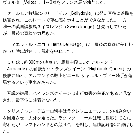
ヴォルタ（Volta）。1～3着をフランス馬が独占した。
クールモア牧場のバリードイル（Ballydoyle）は発走直後に進路を
妨害され、このレースで存在感を示すことができなかった。一方、
唯一の英国調教馬スイスレンジ（Swiss Range）は先行していた
が、最後の直線で力尽きた。
ティエラデルフエゴ（Tierra Del Fuego）は、最後の直線に差し掛
かった時に減速して競走を中止した。
また残り約300mの地点で、馬群中段にいたアルマンド
（Armande）の前肢がハイランズクイーン（Highlands Queen）の
後肢に触れ、アルマンドの鞍上ピエール-シャルル・ブドー騎手が落
馬するという事象があった。
審議の結果、ハイランズクイーンは走行妨害の主犯であると見な
され、最下位に降着となった。
クリスチャン・デムーロ騎手はラクレソニエールにこの揉み合い
を回避させ、大外を走った。ラクレソニエールは鞭に反応して右に
寄れたが、レフトハンドとの競り合いを制し、連勝記録を5に伸ばし
た。