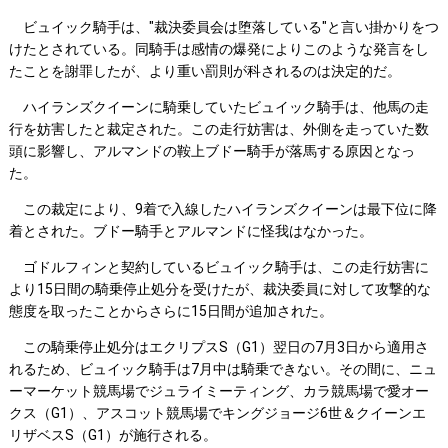
ビュイック騎手は、"裁決委員会は堕落している"と言い掛かりをつ
けたとされている。同騎手は感情の爆発によりこのような発言をし
たことを謝罪したが、より重い罰則が科されるのは決定的だ。
ハイランズクイーンに騎乗していたビュイック騎手は、他馬の走
行を妨害したと裁定された。この走行妨害は、外側を走っていた数
頭に影響し、アルマンドの鞍上ブドー騎手が落馬する原因となっ
た。
この裁定により、9着で入線したハイランズクイーンは最下位に降
着とされた。ブドー騎手とアルマンドに怪我はなかった。
ゴドルフィンと契約しているビュイック騎手は、この走行妨害に
より15日間の騎乗停止処分を受けたが、裁決委員に対して攻撃的な
態度を取ったことからさらに15日間が追加された。
この騎乗停止処分はエクリプスS（G1）翌日の7月3日から適用さ
れるため、ビュイック騎手は7月中は騎乗できない。その間に、ニュ
ーマーケット競馬場でジュライミーティング、カラ競馬場で愛オー
クス（G1）、アスコット競馬場でキングジョージ6世＆クイーンエ
リザベスS（G1）が施行される。