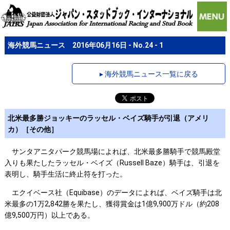
海外競馬ニュース 2016年06月16日 - No.24 - 1
▸ 海外競馬ニュース一覧に戻る
北米最多勝ジョッキーのラッセル・ベイズ騎手が引退（アメリ
カ）［その他］
サンタアニタパーク競馬場によれば、北米最多勝騎手で競馬殿堂
入りも果たしたラッセル・ベイズ（Russell Baze）騎手は、引退を
表明し、騎手生活に終止符を打った。
エクイベース社（Equibase）のデータによれば、ベイズ騎手は北
米最多の1万2,842勝を果たし、獲得賞金は1億9,900万ドル（約208
億9,500万円）以上である。