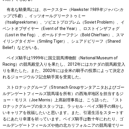
有名な騎乗馬には、ホークスター（Hawkster
1989
年ジャパンカ
ップで5
着
）、イッツオールグリークトゥミー
（Itsallgreektome）、ソビエトプロブレム（Soviet Problem）、イ
ベントオブザイヤー（Event of the Year）、ロストインザフォグ
（Lost in the Fog）、ボールドチーフテン（Bold Chieftain）、スマ
イリングタイガー（Smiling Tiger）、シェアドビリーフ（Shared
Belief）などがいる。
ベイズ騎手は1999年に国立競馬博物館（National Museum of
Racing）の競馬殿堂入りを果たし、2012年にはカナダの競馬殿堂入
りを果たした。また、2002年には全米の騎手の投票によって決定さ
れるジョージウルフ記念騎手賞を受賞した。
ストロナックグループ（Stronach Groupサンタアニタおよびゴー
ルデンゲートフィールズ競馬場を所有）の西海岸地区を担当するジ
ョー・モリス（Joe Morris）上席副理事長は、こう語った。「スト
ロナックグループの全スタッフは、ラッセル・ベイズ騎手の輝かし
いキャリアを祝福したいと思います。また、引退生活をスタートす
るにあたり幸運を祈っています。ベイズ騎手は数十年にわたり、ゴ
ールデンゲートフィールズや他の北カリフォルニアの競馬場でリー