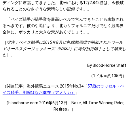
ディングに君臨してきました。北米における1万2,842勝は、今後破
られることのなさそうな素晴らしい記録です」。
「ベイズ騎手が騎手業を最高レベルで営んできたことも表彰され
るべきです。彼の引退により、北カリフォルニアだけでなく競馬界
全体に、ポッカリと大きな穴があくでしょう」。
［
訳注：ベイズ騎手は
2015
年8
月に札幌競馬場で開催されたワール
ドオールスタージョッキーズ（WASJ
）に海外招待騎手として騎乗し
た
］。
By Blood-Horse Staff
（1ドル＝約105円）
（関連記事）海外競馬ニュース 2015年No.34「
57歳のラッセル・ベ
イズ騎手、剛腕はなお健在（アメリカ）
」
［bloodhorse.com 2016年6月13日「Baze, All-Time Winning Rider,
Retires」］