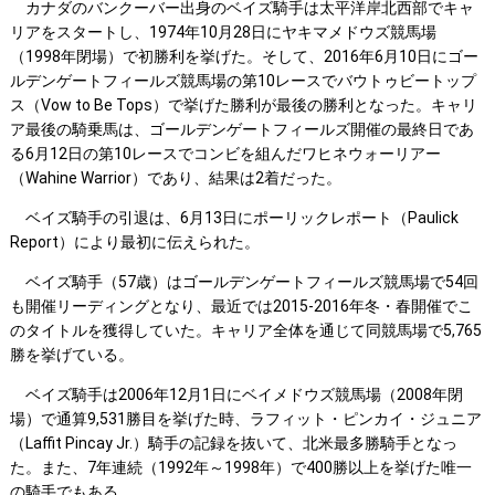
カナダのバンクーバー出身のベイズ騎手は太平洋岸北西部でキャ
リアをスタートし、1974年10月28日にヤキマメドウズ競馬場
（1998年閉場）で初勝利を挙げた。そして、2016年6月10日にゴー
ルデンゲートフィールズ競馬場の第10レースでバウトゥビートップ
ス（Vow to Be Tops）で挙げた勝利が最後の勝利となった。キャリ
ア最後の騎乗馬は、ゴールデンゲートフィールズ開催の最終日であ
る6月12日の第10レースでコンビを組んだワヒネウォーリアー
（Wahine Warrior）であり、結果は2着だった。
ベイズ騎手の引退は、6月13日にポーリックレポート（Paulick
Report）により最初に伝えられた。
ベイズ騎手（57歳）はゴールデンゲートフィールズ競馬場で54回
も開催リーディングとなり、最近では2015-2016年冬・春開催でこ
のタイトルを獲得していた。キャリア全体を通じて同競馬場で5,765
勝を挙げている。
ベイズ騎手は2006年12月1日にベイメドウズ競馬場（2008年閉
場）で通算9,531勝目を挙げた時、ラフィット・ピンカイ・ジュニア
（Laffit Pincay Jr.）騎手の記録を抜いて、北米最多勝騎手となっ
た。また、7年連続（1992年～1998年）で400勝以上を挙げた唯一
の騎手でもある。