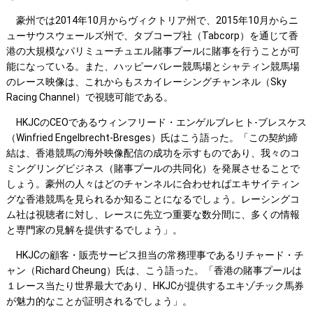
豪州では2014年10月からヴィクトリア州で、2015年10月からニ
ューサウスウェールズ州で、タブコープ社（Tabcorp）を通じて香
港の大規模なパリミューチュエル賭事プールに賭事を行うことが可
能になっている。また、ハッピーバレー競馬場とシャティン競馬場
のレース映像は、これからもスカイレーシングチャンネル（Sky
Racing Channel）で視聴可能である。
HKJCのCEOであるウィンフリード・エンゲルブレヒト-ブレスケス
（Winfried Engelbrecht-Bresges）氏はこう語った。「この契約締
結は、香港競馬の海外映像配信の成功を示すものであり、我々のコ
ミングリングビジネス（賭事プールの共同化）を発展させることで
しょう。豪州の人々はどのチャンネルに合わせればエキサイティン
グな香港競馬を見られるか知ることになるでしょう。レーシングコ
ム社は視聴者に対し、レースに先立つ重要な数分間に、多くの情報
と専門家の見解を提供するでしょう」。
HKJCの顧客・販売サービス担当の常務理事であるリチャード・チ
ャン（Richard Cheung）氏は、こう語った。「香港の賭事プールは
１レース当たり世界最大であり、HKJCが提供するエキゾチック馬券
が魅力的なことが証明されるでしょう」。