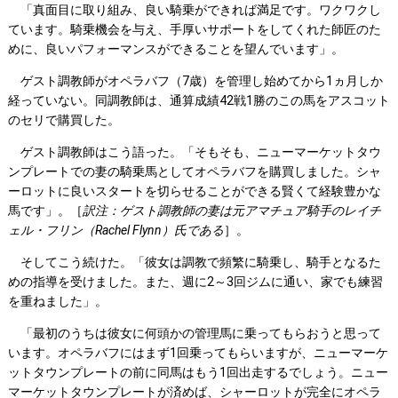
「真面目に取り組み、良い騎乗ができれば満足です。ワクワクし
ています。騎乗機会を与え、手厚いサポートをしてくれた師匠のた
めに、良いパフォーマンスができることを望んでいます」。
ゲスト調教師がオペラバフ（7歳）を管理し始めてから1ヵ月しか
経っていない。同調教師は、通算成績42戦1勝のこの馬をアスコット
のセリで購買した。
ゲスト調教師はこう語った。「そもそも、ニューマーケットタウ
ンプレートでの妻の騎乗馬としてオペラバフを購買しました。シャ
ーロットに良いスタートを切らせることができる賢くて経験豊かな
馬です」。［
訳注：ゲスト調教師の妻は元アマチュア騎手のレイチ
ェル・フリン（
Rachel Flynn
）氏である
］。
そしてこう続けた。「彼女は調教で頻繁に騎乗し、騎手となるた
めの指導を受けました。また、週に2～3回ジムに通い、家でも練習
を重ねました」。
「最初のうちは彼女に何頭かの管理馬に乗ってもらおうと思って
います。オペラバフにはまず1回乗ってもらいますが、ニューマーケ
ットタウンプレートの前に同馬はもう1回出走するでしょう。ニュー
マーケットタウンプレートが済めば、シャーロットが完全にオペラ