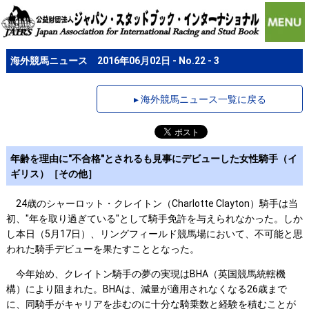
海外競馬ニュース 2016年06月02日 - No.22 - 3
▸ 海外競馬ニュース一覧に戻る
年齢を理由に"不合格"とされるも見事にデビューした女性騎手（イ
ギリス）［その他］
24歳のシャーロット・クレイトン（Charlotte Clayton）騎手は当
初、"年を取り過ぎている"として騎手免許を与えられなかった。しか
し本日（5月17日）、リングフィールド競馬場において、不可能と思
われた騎手デビューを果たすこととなった。
今年始め、クレイトン騎手の夢の実現はBHA（英国競馬統轄機
構）により阻まれた。BHAは、減量が適用されなくなる26歳まで
に、同騎手がキャリアを歩むのに十分な騎乗数と経験を積むことが