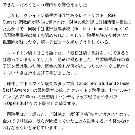
できないだろうという理由から難色を示した。
しかし、クレイトン騎手の師匠であるレイ・ゲスト（Rae
Guest）調教師が熱心に働きかけ、BHAの免許課に詳細情報を提出し
たおかげで、同騎手は北部競馬学校（Northern Racing College）の
見習騎手課程の修了を認められた。そして、騎手免許が交付されて
数週間が経った今、騎手デビューを果たそうとしている。
クレイトン騎手はこう語った。「最初は騎手免許を手にできると
は思っていませんでしたが、懸命に働きました。見習騎手課程の修
了証を受け取った時、厩舎の誰もが何が起こったのかすぐに気付く
ぐらい大きな声をあげて喜びました」。
昨年、ゴドルフィン厩舎スタッフ賞（Godolphin Stud and Stable
Staff Awards）の最終選考に残ったクレイトン騎手は、1マイル4ハ
ロン（約2400m）の見習騎手ハンデキャップ戦でオペラバフ
（Opera Buff ゲスト厩舎）に騎乗する。
同騎手はこう語った。「BHAに一度"不合格"を言い渡されたので、
全力で取り組み、彼らが間違っていたことを証明するよう努めなけ
ればならないと感じています」。