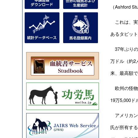
（Ashfor
これは、実績
あるタピット（
37年ぶりの
万ドル（約2,
来、最高額で
欧州の怪物馬フ
19万5,00
アメリカンフ
氏が所有する