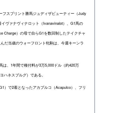
ーフスプリント勝馬ジュディザビューティー（Judy
イヴァナヴィナロット（Ivanavinalot）、G1馬の
Take Charge）の母で自らG1を数回制したテイクチャ
ディが生んだ当歳のウォーフロント牝駒は、今週キーンラ
、1年間で種付料が3万5,000ドル（約420万
y 父ヨハネスブルグ）である。
で2着となったアカプルコ（Acapulco）、フリ