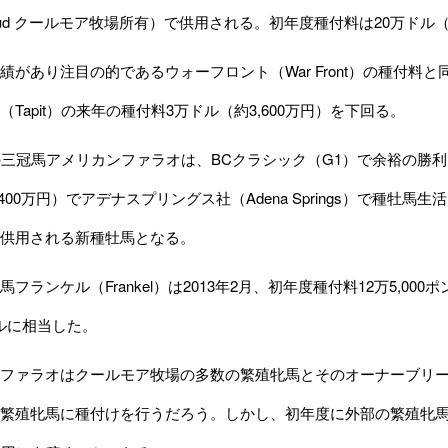
d Stud クールモア牧場所有）で供用される。初年度種付料は20万ドル（
があり注目の的であるウォーフロント（War Front）の種付料
Tapit）の来年の種付料3万ドル（約3,600万円）を下回る。
三冠馬アメリカンファラオは、BCクラシック（G1）で余裕の勝利を
400万円）でアデナスプリングス社（Adena Springs）で種牡馬生
供用される新種牡馬となる。
ランケル（Frankel）は2013年2月、初年度種付料12万5,00
0ドルに相当した。
ァラオはクールモア牧場の多数の繁殖牝馬とそのオーナーブリーダーで
繁殖牝馬に種付けを行うだろう。しかし、初年度に外部の繁殖牝馬15