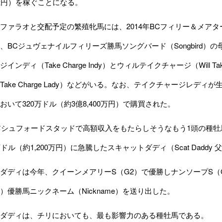
億円）を稼ぐことになる。
ァラオと交配予定の繁殖牝馬には、2014年BCフィリー＆メアタ
uty）、BCジュヴェナイルフィリーズ勝馬ソングバード（Songbird）の母
インディ（Take Charge Indy）とウィルテイクチャージ（Will 
Take Charge Lady）などがいる。なお、テイクチャージレ
おいて320万ドル（約3億8,400万円）で購買された。
アシュフォードスタッドで高額収入をもたらしそうなもう1頭の種牡馬は
ドル（約1,200万円）に急騰したスキャットダディ（Scat Dadd
ディは今年、クイーンメアリーS（G2）で優勝しナンソープS（G1）
1）優勝馬ニックネーム（Nickname）を送り出した。
ダディは、チリにおいても、最も影響力のある種牡馬である。