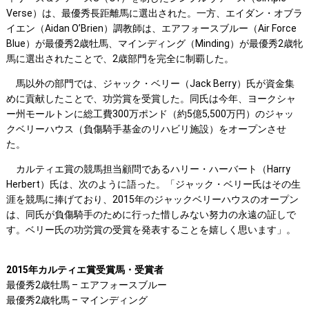
Verse）は、最優秀長距離馬に選出された。一方、エイダン・オブラ
イエン（Aidan O’Brien）調教師は、エアフォースブルー（Air Force
Blue）が最優秀2歳牡馬、マインディング（Minding）が最優秀2歳牝
馬に選出されたことで、2歳部門を完全に制覇した。
馬以外の部門では、ジャック・ベリー（Jack Berry）氏が資金集
めに貢献したことで、功労賞を受賞した。同氏は今年、ヨークシャ
ー州モールトンに総工費300万ポンド（約5億5,500万円）のジャッ
クベリーハウス（負傷騎手基金のリハビリ施設）をオープンさせ
た。
カルティエ賞の競馬担当顧問であるハリー・ハーバート（Harry
Herbert）氏は、次のように語った。「ジャック・ベリー氏はその生
涯を競馬に捧げており、2015年のジャックベリーハウスのオープン
は、同氏が負傷騎手のために行った惜しみない努力の永遠の証しで
す。ベリー氏の功労賞の受賞を発表することを嬉しく思います」。
2015年カルティエ賞受賞馬・受賞者
最優秀2歳牡馬 – エアフォースブルー
最優秀2歳牝馬 – マインディング