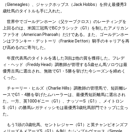
（Gleneagles）、ジャックホッブス（Jack Hobbs）を抑え最優秀3
歳牡馬のタイトルも手に入れた。
世界中でゴールデンホーン（父ケープクロス）のレーティングを
上回るのは、米国三冠馬でBCクラシック（G1）を制したアメリカン
ファラオ（American Pharoah）だけである。また、ゴールデンホー
ンはフランキー・デットーリ（Frankie Dettori）騎手のキャリアを再
び高めるのに寄与した。
年度代表馬のタイトルを逃した3頭は他の賞を獲得した。フレデ
ィ・ヘッド（Freddy Head）調教師が管理する5歳せん馬ソロウは最
優秀古馬に選出され、無敗でG1・5勝を挙げた今シーズンを締めく
くった。
チャーリー・ヒルズ（Charlie Hills）調教師の管理馬で、短距離レ
ースでG1・4勝を挙げたムハーラーは、最優秀短距離馬に選出され
た。一方、英1000ギニー（G1）、ナッソーS（G1）、メイトロン
S（G1）の勝馬レガティッシモは最優秀3歳牝馬部門でトップに立っ
た。
もう1頭の3歳牝馬、セントレジャー（G1）と英チャンピオンズフ
ィリーズ＆メアーズS（G1）を制したシンプルヴァース（Simple