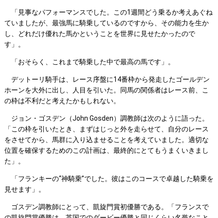
「見事なパフォーマンスでした。この1週間どう乗るか考えあぐね
ていましたが、最強馬に騎乗しているのですから、その能力を生か
し、どれだけ優れた馬かということを世界に見せたかったので
す」。
「おそらく、これまで騎乗した中で最高の馬です」。
デットーリ騎手は、レース序盤に14番枠から発走したゴールデン
ホーンを大外に出し、人目を引いた。同馬の関係者はレース前、こ
の枠は不利だと考えたかもしれない。
ジョン・ゴスデン（John Gosden）調教師は次のように語った。
「この枠を引いたとき、まずはじっと外を走らせて、自分のレース
をさせてから、馬群に入り込ませることを考えていました。適切な
位置を確保するためのこの計画は、最終的にとてもうまくいきまし
た」。
「フランキーの“神騎乗”でした。彼はこのコースで卓越した騎乗を
見せます」。
ゴスデン調教師にとって、凱旋門賞初優勝である。「フランスで
の凱旋門賞優勝は、英国でのダービー優勝と同じくらい名誉なこと