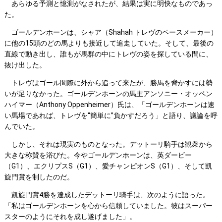
あらゆる予測と憶測がなされたが、結果は実に明快なものであっ
た。
ゴールデンホーンは、シャア（Shahah トレヴのペースメーカー）
に他の15頭のどの馬よりも接近して追走していた。そして、最後の
直線で動き出し、誰もが馬群の中にトレヴの姿を探している間に、
抜け出した。
トレヴはゴール間際に外から追って来たが、勝馬を脅かすには勢
いが足りなかった。ゴールデンホーンの馬主アンソニー・オッペン
ハイマー（Anthony Oppenheimer）氏は、「ゴールデンホーンは速
い馬場であれば、トレヴを“簡単に”負かすだろう」と語り、議論を呼
んでいた。
しかし、それは現実のものとなった。デットーリ騎手は観衆から
大きな称賛を浴びた。今やゴールデンホーンは、英ダービー
（G1）、エクリプスS（G1）、愛チャンピオンS（G1）、そして凱
旋門賞を制したのだ。
凱旋門賞4勝を達成したデットーリ騎手は、次のように語った。
「私はゴールデンホーンを心から信頼していました。彼はスーパー
スターのようにそれを成し遂げました」。