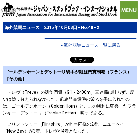
海外競馬ニュース 2015年10月08日 - No.40 - 2
▸ 海外競馬ニュース一覧に戻る
ゴールデンホーンとデットーリ騎手が凱旋門賞制覇（フランス）
［その他］
トレヴ（Treve）の凱旋門賞（G1・2400m）三連覇は叶わず、歴
史は塗り替えられなかった。凱旋門賞優勝の栄光を手に入れたの
は、ゴールデンホーン（Golden Horn）と、この勝利に狂喜したフラ
ンキー・デットーリ（Frankie Dettori）騎手である。
フリントシャー（Flintshire）が昨年同様の2着、ニューベイ
（New Bay）が3着、トレヴが4着となった。