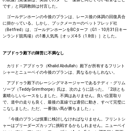
です」と同調教師は付言した。
ゴールデンホーンの今後のプランは、レース後の体調の回復具合
に掛かっている。しかし、ブックメーカーのベットフレッド社
（Betfred）は、ゴールデンホーンをBCターフ（G1・10月31日キー
ンランド競馬場）の1番人気馬［オッズ4-5（1.8倍）］とした。
アブドゥラ殿下の陣営に不満なし
カリド・アブドゥラ（Khalid Abdullah）殿下が所有するフリント
シャーとニューベイの今後のプランは、異なるかもしれない。
アブドゥラ殿下のレーシングマネージャーであるテディ・グリム
ソープ（Teddy Grimthorpe）氏は、次のように語った。「2頭とも
素晴らしいレースをしました。不満はありません。良い位置取り
で、道中の走りも良く、最後の直線では適切に動き、すべて完璧に
こなしました。ただ、一番強い馬が勝ちました」。
「今後のプランは慎重に検討しなければなりません。フリントシ
ャーはブリーダーズカップに挑戦するかもしれません。ニューベイ