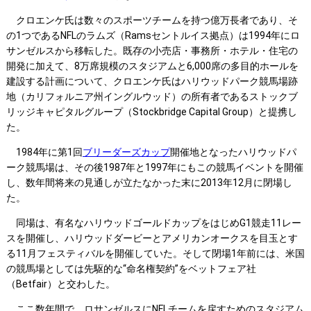
クロエンケ氏は数々のスポーツチームを持つ億万長者であり、そ
の1つであるNFLのラムズ（Ramsセントルイス拠点）は1994年にロ
サンゼルスから移転した。既存の小売店・事務所・ホテル・住宅の
開発に加えて、8万席規模のスタジアムと6,000席の多目的ホールを
建設する計画について、クロエンケ氏はハリウッドパーク競馬場跡
地（カリフォルニア州イングルウッド）の所有者であるストックブ
リッジキャピタルグループ（Stockbridge Capital Group）と提携し
た。
1984年に第1回
ブリーダーズカップ
開催地となったハリウッドパ
ーク競馬場は、その後1987年と1997年にもこの競馬イベントを開催
し、数年間将来の見通しが立たなかった末に2013年12月に閉場し
た。
同場は、有名なハリウッドゴールドカップをはじめG1競走11レー
スを開催し、ハリウッドダービーとアメリカンオークスを目玉とす
る11月フェスティバルを開催していた。そして閉場1年前には、米国
の競馬場としては先駆的な“命名権契約”をベットフェア社
（Betfair）と交わした。
ここ数年間で、ロサンゼルスにNFLチームを戻すためのスタジアム