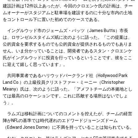
建設計画は12件以上あったが、今回のクロエンケ氏の計画は、チー
ムオーナーがスタジアムと駐車場を建設するのに十分な市内の土地
をコントロール下に置いた初めてのケースである。
イングルウッド市のジェームズ・バッツ（James Butts）市長
は、ロサンゼルスタイムズ紙に次のように語った。「この提案は、
公的資金を要求するものでも公的資金が提供されるものでもありま
せん。いま分かっていることは、開発者であるスタン・クロエンケ
氏がイングルウッドに投資を行っているということです。彼をここ
に迎えて嬉しく思っています」。
共同事業者であるハリウッドパークランド社（Hollywood Park
Land Co.）の上級役員クリストファー・ミーニー（Christopher
Meany）氏は、次のように語った。「アメフトチームの本拠地とし
ては最高のロケーションです。これに匹敵する場所はないでしょ
う」。
ラムズは移転計画についてのコメントを控えたが、チームの経営
陣がNFLの基準では時代遅れのエドワードジョーンズドーム
（Edward Jones Dome）に不満を持っていることは知られている。