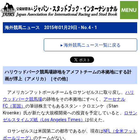
海外競馬ニュース 2015年01月29日 - No.4 - 1
▸ 海外競馬ニュース一覧に戻る
ハリウッドパーク競馬場跡地をアメフトチームの本拠地にする計
画が浮上（アメリカ）［その他］
アメリカンフットボールチームをロサンゼルスに取り戻し、
ハリ
ウッドパーク競馬場
の跡地をその本拠地にすべく、
アーセナル
FC（英国）
の筆頭株主でもあるスタン・クロエンケ（Stan
Kroenke）氏が新たな大規模開発への投資を予定していると、
ロサン
ゼルスタイムズ紙（Los Angeles Times）
は伝えた。
ロサンゼルスは米国第二の都市であるが、現在は
NFL（全米フット
ボールリーグ）
のチームがない。