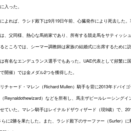
に入った。
よれば、ラシド殿下は9月19日午前、心臓発作により死去した。享
、父同様、熱心な馬術家であり、所有する競走馬をサティッシュ・シーマ
るところでは、シーマー調教師は家族の結婚式に出席するために
有名なエンデュランス選手でもあった。UAE代表として頻繁に国際
で開催）では金メダル2つを獲得した。
チャード・マレン（Richard Mullen）騎手を背に2013年ド
eynaldothewizard）などを所有し、馬主ザビールレーシングインターナショ
せていた。マレン騎手はレイナルドザウィザード（現9歳）で、20
さらに2勝を果たした。また、ラシド殿下のサーファー（Surfer）