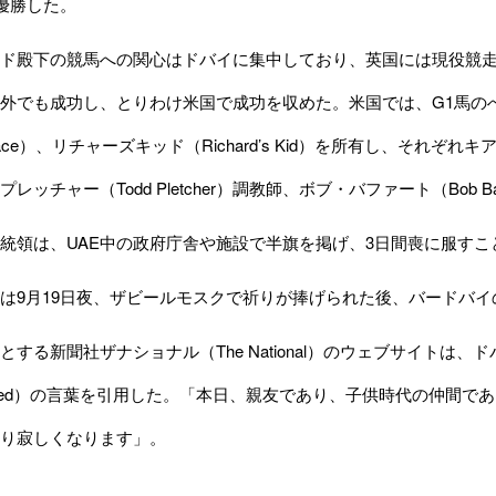
で優勝した。
ド殿下の競馬への関心はドバイに集中しており、英国には現役競走
外でも成功し、とりわけ米国で成功を収めた。米国では、G1馬のへニー
ace）、リチャーズキッド（Richard’s Kid）を所有し、それぞれキアラ
レッチャー（Todd Pletcher）調教師、ボブ・バファート（Bob B
領は、UAE中の政府庁舎や施設で半旗を掲げ、3日間喪に服すこ
9月19日夜、ザビールモスクで祈りが捧げられた後、バードバイ
する新聞社ザナショナル（The National）のウェブサイトは、ドバ
hammed）の言葉を引用した。「本日、親友であり、子供時代の仲間
り寂しくなります」。