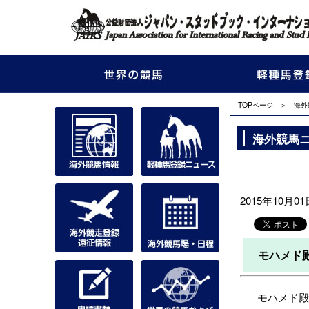
TOPページ
＞
海外
海外競馬
2015年10月01日
モハメド
モハメド殿下（