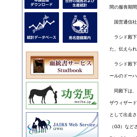
間の服喪期間
国営通信社に
ラシド殿下は
た。伝えられ
ラシド殿下は
ールのドーハ
同殿下は、リ
ザウィザード（R
として出走さ
（G3）など