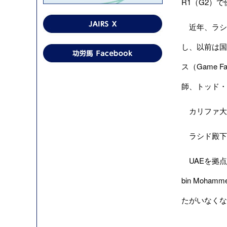
R1（G2）
近年、ラシ
し、以前は国
ス（Game F
師、トッド・プ
カリファ大統
ラシド殿下は
UAEを拠点と
bin Mo
たがいなくな