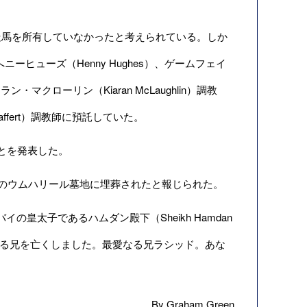
馬を所有していなかったと考えられている。しか
ヒューズ（Henny Hughes）、ゲームフェイ
ン・マクローリン（Kiaran McLaughlin）調教
affert）調教師に預託していた。
とを発表した。
のウムハリール墓地に埋葬されたと報じられた。
イの皇太子であるハムダン殿下（Sheikh Hamdan
である兄を亡くしました。最愛なる兄ラシッド。あな
By Graham Green