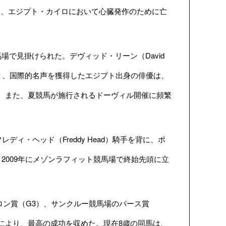
俳優は、エジプト・カイロにおいて心臓発作のために亡
で見掛けられた。デヴィッド・リーン（David
り、国際的名声を獲得したエジプト出身の俳優は、
。また、夏競馬が施行されるドーヴィル開催に頻繁
ィ・ヘッド（Freddy Head）騎手を背に、ポ
、2009年にメゾンラフィット競馬場で終始先頭に立
ロン賞（G3）、サンクルー競馬場のパース賞
o）により、最高の成功を収めた。現在8歳の同馬は、