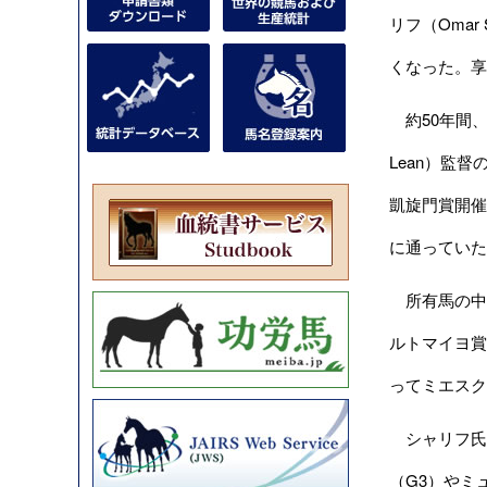
リフ（Oma
くなった。享
約50年間、
Lean）監
凱旋門賞開催
に通っていた
所有馬の中で
ルトマイヨ賞
ってミエスク賞
シャリフ氏は
（G3）やミ