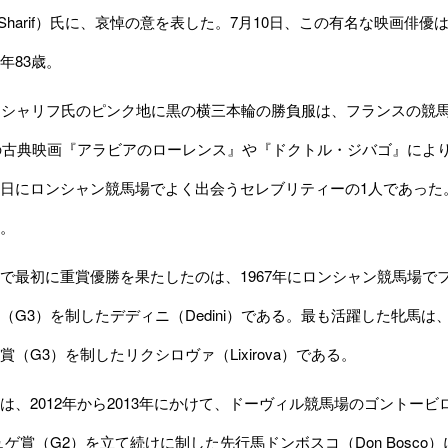
r Sharif）氏に、哀悼の意を表した。7月10日、この有名な映画
年83歳。
シャリフ氏のピンク地に黒の横三本輪の勝負服は、フランスの競馬場
督の古典映画『アラビアのローレンス』や『ドクトル・ジバゴ』によ
日にロンシャン競馬場でよく出会うセレブリティーの1人であった
。
最初に重賞優勝を果たしたのは、1967年にロンシャン競馬場でフレデ
（G3）を制したデディニ（Dedini）である。最も活躍した牝馬は
（G3）を制したリクシロヴァ（Lixirova）である。
、2012年から2013年にかけて、ドーヴィル競馬場のゴントービ
ュゲ賞（G2）を立て続けに制した先行馬ドンボスコ（Don Bosc