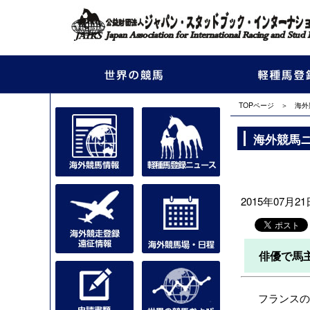
TOPページ
＞
海外
海外競馬
2015年07月21日
俳優で馬
フランスのベ