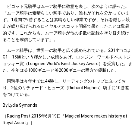
ピゴット元騎手はムーア騎手に敬意を表し、次のように語った。
「ムーア騎手は素晴らしい騎手であり、誰もがそれを分かっていま
す。1週間で9勝することは素晴らしい偉業ですが、それを厳しい競
走が繰り広げられるロイヤルアスコット開催で果たしたことは驚異
的です。これからも、ムーア騎手が他の多数の記録を塗り替え続け
ることを確信しています」。
ムーア騎手は、世界一の騎手と広く認められている。2014年には
G1・15勝という輝かしい成績をあげ、ロンジン・ワールドベストジ
ョッキー賞（Longines World’s Best Jockey Award）を受賞した。ま
た、今年は英1000ギニーと英2000ギニーの両方で優勝した。
同騎手は今年すでに44勝し、リーディングのトップに立ってお
り、2位のリチャード・ヒューズ（Richard Hughes）騎手に10勝差
をつけている。
By Lydia Symonds
［Racing Post 2015年6月19日「Magical Moore makes history at
Royal Ascot」］