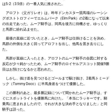
は5-2（3.5倍）の一番人気に推された。
アロフト（父ガリレオ）は、昨年ドンカスター競馬場のレーシン
グポストトロフィーでエルムパーク（Elm Park）の2着になって以来
の出走であった。ムーア騎手は、同馬を後方に待機させ、ゆっくり
と馬群に紛れ込ませた。
最後の直線に近づいたとき、ムーア騎手は仕掛けることを決め、
馬群の外側を大きく回ってアロフトを出し、他馬を置き去りにし
た。
馬群が直線に入ったとき、アロフトのムーア騎手の合図に対する
反応が少々鈍かったため、ムーア騎手のロイヤルアスコット開催9勝
目はお預けになるかと思われた。
しかし、抜け道を見つけるとゴールまで駆け抜け、2着馬トミード
ック（Tommy Docc）に半馬身差をつけて優勝した。
この勝利のあと、最多勝記録について聞かれたムーア騎手は、す
ぐにスポットライトを優勝馬に向けた。「本当にラッキーです。騎
乗馬に恵まれましたので、それが大きな決め手となりました」と同
騎手は語った。