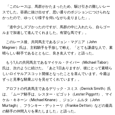
「このレースは、馬群がかたまったため、駆け引きの難しいレー
スでした。容易に抜け出せず、思い通りのポジションにつけられな
かったので、ゆっくり様子を伺いながら走りました」。
「道中少しズブかったのですが、馬群の中に入れたら、自らゴー
ルまで加速して進んでくれました。有望な馬です」。
このレース後、共同馬主であるジョン・マグニア（John
Magnier）氏は、主戦騎手を手放しで称え、「とても謙虚な人で、素
晴らしい騎手であるとともに、良き友人です」と語った。
もう1人の共同馬主であるマイケル・テイバー（Michael Tabor）
氏は、次のように続けた。「あと1日ありますが、彼にとって素晴ら
しいロイヤルアスコット開催となったことを喜んでいます。今週は
ずっと見事な騎乗ぶりを見せてくれています」。
アロフトの代表馬主であるデリック・スミス（Derrick Smith）氏
は、「ムーア騎手は、レスター・ピゴット（Lester Piggott）、マイ
ケル・キネーン（Michael Kinane）、ジョン・ムルタ（John
Murtagh）、フランキー・デットーリ（Frankie Dettori）などの最高
の騎手の仲間入りを果たしました」と語った。